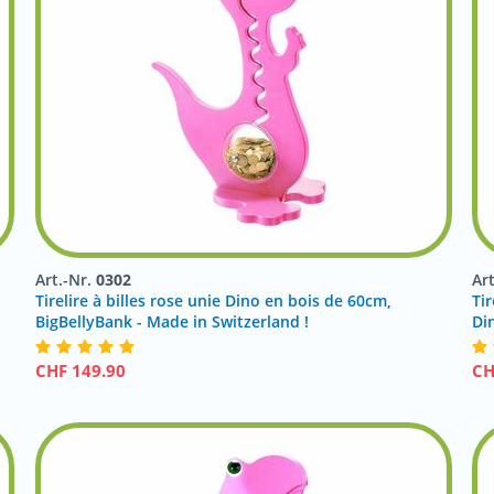
Art.-Nr.
0302
Ar
Tirelire à billes rose unie Dino en bois de 60cm,
Tir
BigBellyBank - Made in Switzerland !
Di
CHF
149.90
C