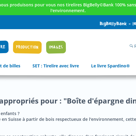
nous produisons pour vous nos tirelires BigBelly©Bank 100% sans 
l'environnement.
BigBellyBank - l
R
IRE
PRODUCTION
IMAGES
t de billes
SET : Tirelire avec livre
Le livre Spardino®
 appropriés pour : "Boîte d'épargne di
 enfants ?
uée en Suisse à partir de bois respectueux de l'environnement, cette