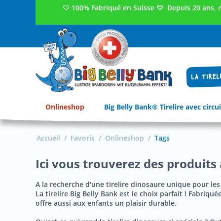
♡
100% Fabriqué en Suisse
♡
Depuis 20 ans, 
LA TIREL
Onlineshop
Big Belly Bank® Tirelire avec circui
Accueil
/
Favoris
/
Onlineshop
/
Tags
Ici vous trouverez des produits
A la recherche d'une tirelire dinosaure unique pour les
La tirelire Big Belly Bank est le choix parfait ! Fabriq
offre aussi aux enfants un plaisir durable.