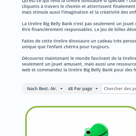
Qu'est-ce qui rend la tirelire dinosaure si spéciale ? 
cliquetis à travers le chemin et atterrissent finaleme
mais stimule aussi l'imagination et la créativité des en
La tirelire Big Belly Bank n'est pas seulement un jouet 
être financièrement responsables. Le jeu de billes dév
Faites de cette tirelire dinosaure un cadeau très perso
unique que l'enfant chérira pour toujours.
Découvrez maintenant le monde fascinant de la tirelire
seulement un jouet amusant, mais aussi une ressource éd
web et commandez la tirelire Big Belly Bank pour des h
Nach Best.-Nr.
48 Par page