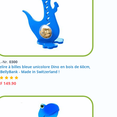
t.-Nr.
0300
elire à billes bleue unicolore Dino en bois de 60cm,
gBellyBank - Made in Switzerland !
HF
149.90