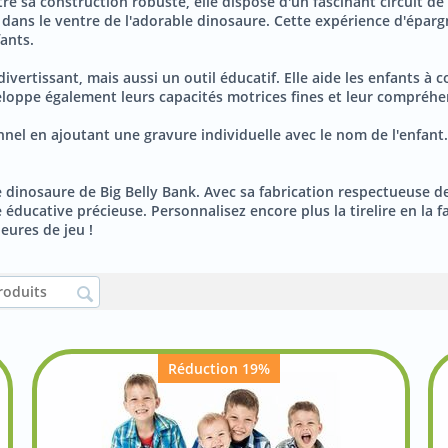
Outre sa construction robuste, elle dispose d'un fascinant circuit 
nt dans le ventre de l'adorable dinosaure. Cette expérience d'épa
fants.
divertissant, mais aussi un outil éducatif. Elle aide les enfants à
eloppe également leurs capacités motrices fines et leur compréhen
nnel en ajoutant une gravure individuelle avec le nom de l'enfant.
 dinosaure de Big Belly Bank. Avec sa fabrication respectueuse de 
ucative précieuse. Personnalisez encore plus la tirelire en la fai
eures de jeu !
Réduction 19%