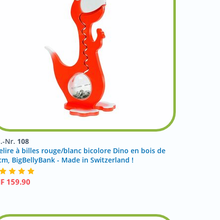
t.-Nr.
108
elire à billes rouge/blanc bicolore Dino en bois de
cm, BigBellyBank - Made in Switzerland !
HF
159.90