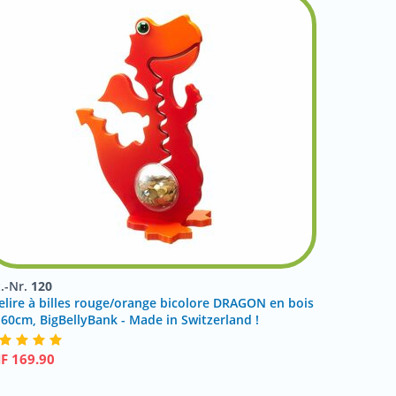
t.-Nr.
120
relire à billes rouge/orange bicolore DRAGON en bois
 60cm, BigBellyBank - Made in Switzerland !
HF
169.90