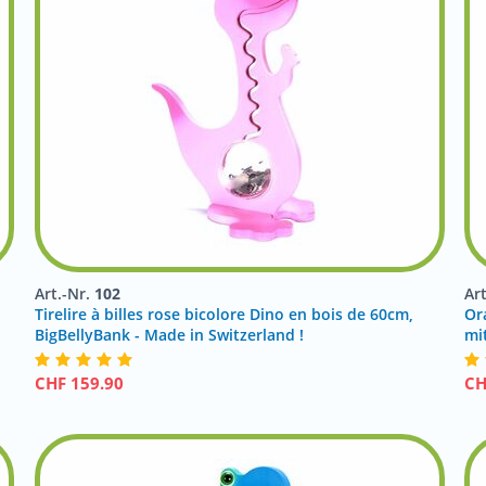
Art.-Nr.
102
Ar
Tirelire à billes rose bicolore Dino en bois de 60cm,
Or
BigBellyBank - Made in Switzerland !
mi
CHF
159.90
C