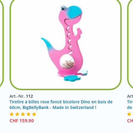
Art.-Nr.
112
Ar
Tirelire à billes rose foncé bicolore Dino en bois de
Ti
60cm, BigBellyBank - Made in Switzerland !
de
CHF
159.90
C