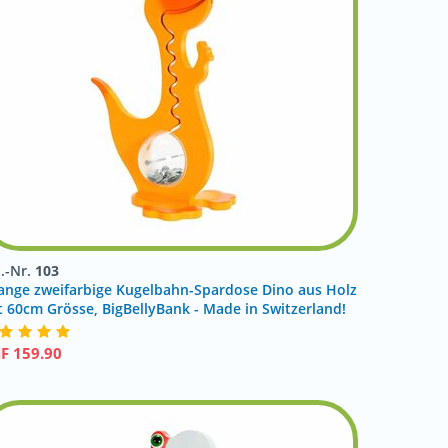
t.-Nr.
103
ange zweifarbige Kugelbahn-Spardose Dino aus Holz
t 60cm Grösse, BigBellyBank - Made in Switzerland!
HF
159.90