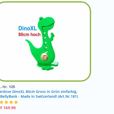
t.-Nr.
125
ardose DinoXL 80cm Gross in Grün einfarbig,
gBellyBank - Made in Switzerland! (Art.Nr.181)
HF
169.90