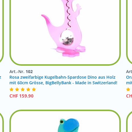
Art.-Nr.
102
Ar
z
Rosa zweifarbige Kugelbahn-Spardose Dino aus Holz
Or
!
mit 60cm Grösse, BigBellyBank - Made in Switzerland!
mi
CHF
159.90
C