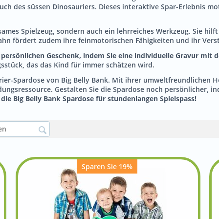
uch des süssen Dinosauriers. Dieses interaktive Spar-Erlebnis mo
ltsames Spielzeug, sondern auch ein lehrreiches Werkzeug. Sie hil
bahn fördert zudem ihre feinmotorischen Fähigkeiten und ihr Ver
 persönlichen Geschenk, indem Sie eine individuelle Gravur mi
sstück, das das Kind für immer schätzen wird.
rier-Spardose von Big Belly Bank. Mit ihrer umweltfreundlichen He
ildungsressource. Gestalten Sie die Spardose noch persönlicher, 
die Big Belly Bank Spardose für stundenlangen Spielspass!
Sparen Sie 19%