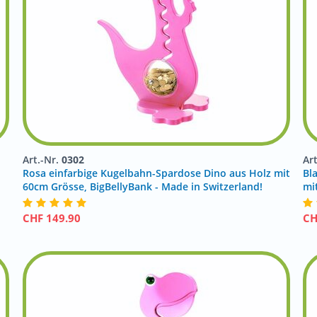
Art.-Nr.
0302
Ar
Rosa einfarbige Kugelbahn-Spardose Dino aus Holz mit
Bl
!
60cm Grösse, BigBellyBank - Made in Switzerland!
mi
CHF
149.90
C