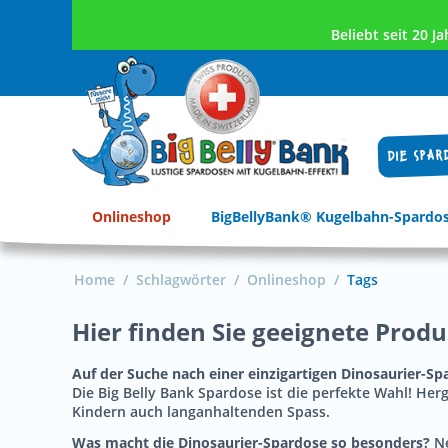
Beliebt seit 20 
DIE SPAR
Onlineshop
BigBellyBank® Kugelbahn-Spardo
Home
/
Schlagwörter
/
Onlineshop
/
Tags
Hier finden Sie geeignete Prod
Auf der Suche nach einer einzigartigen Dinosaurier-Sp
Die Big Belly Bank Spardose ist die perfekte Wahl! Her
Kindern auch langanhaltenden Spass.
Was macht die Dinosaurier-Spardose so besonders?
N