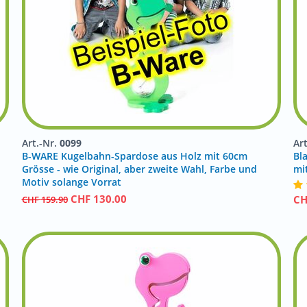
Art.-Nr.
0099
Ar
B-WARE Kugelbahn-Spardose aus Holz mit 60cm
Bl
!
Grösse - wie Original, aber zweite Wahl, Farbe und
mi
Motiv solange Vorrat
CHF
130.00
C
CHF
159.90