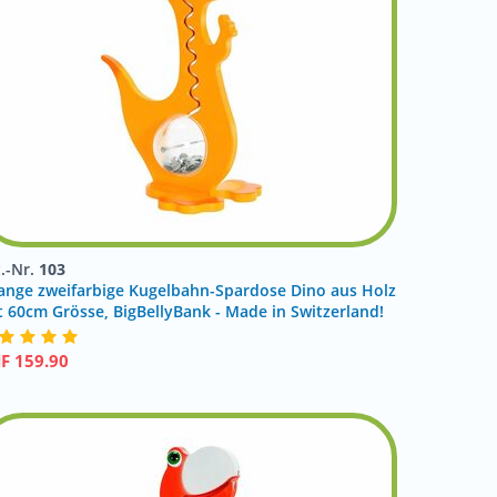
t.-Nr.
103
ange zweifarbige Kugelbahn-Spardose Dino aus Holz
t 60cm Grösse, BigBellyBank - Made in Switzerland!
HF
159.90