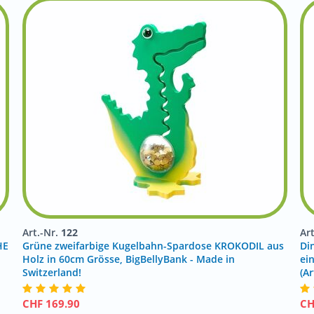
Art.-Nr.
122
Ar
HE
Grüne zweifarbige Kugelbahn-Spardose KROKODIL aus
Di
Holz in 60cm Grösse, BigBellyBank - Made in
ei
Switzerland!
(Ar
CHF
169.90
C