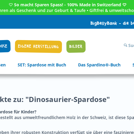
♡
So macht Sparen Spass! - 100% Made in Switzerland ♡
Jahren als Geschenk und zur Geburt & Taufe • Giftfrei & umweltscho
BigBellyBank - die 
Su
DOSE
EIGENE HERSTELLUNG
BILDER
sen
SET: Spardose mit Buch
Das Spardino®-Buch
ukte zu: "Dinosaurier-Spardose"
ardose für Kinder?
gestellt aus umweltfreundlichem Holz in der Schweiz, ist diese Sp
eben ihrer robusten Konstruktion verfügt sie über eine faszinier