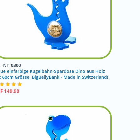
t.-Nr.
0300
aue einfarbige Kugelbahn-Spardose Dino aus Holz
t 60cm Grösse, BigBellyBank - Made in Switzerland!
HF
149.90