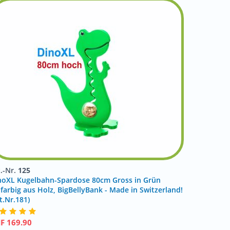
t.-Nr.
125
noXL Kugelbahn-Spardose 80cm Gross in Grün
nfarbig aus Holz, BigBellyBank - Made in Switzerland!
t.Nr.181)
HF
169.90