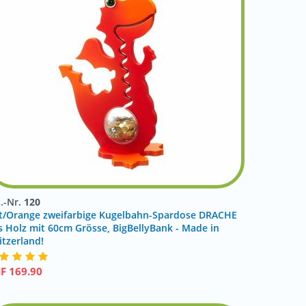
t.-Nr.
120
t/Orange zweifarbige Kugelbahn-Spardose DRACHE
s Holz mit 60cm Grösse, BigBellyBank - Made in
itzerland!
HF
169.90