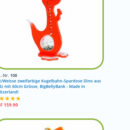
t.-Nr.
108
t/Weisse zweifarbige Kugelbahn-Spardose Dino aus
lz mit 60cm Grösse, BigBellyBank - Made in
itzerland!
HF
159.90