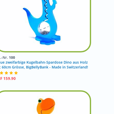
t.-Nr.
100
aue zweifarbige Kugelbahn-Spardose Dino aus Holz
t 60cm Grösse, BigBellyBank - Made in Switzerland!
HF
159.90