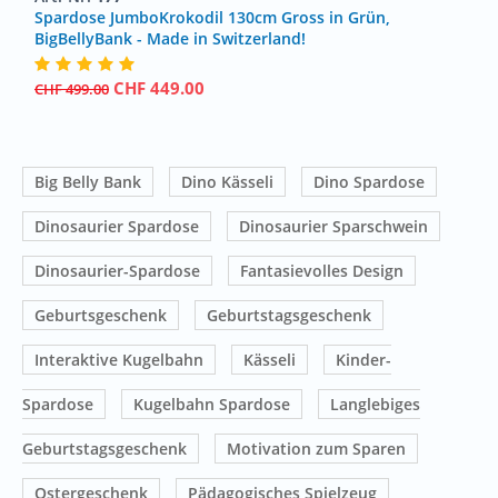
Spardose JumboKrokodil 130cm Gross in Grün,
BigBellyBank - Made in Switzerland!
CHF
449.00
CHF
499.00
Big Belly Bank
Dino Kässeli
Dino Spardose
Dinosaurier Spardose
Dinosaurier Sparschwein
Dinosaurier-Spardose
Fantasievolles Design
Geburtsgeschenk
Geburtstagsgeschenk
Interaktive Kugelbahn
Kässeli
Kinder-
Spardose
Kugelbahn Spardose
Langlebiges
Geburtstagsgeschenk
Motivation zum Sparen
Ostergeschenk
Pädagogisches Spielzeug