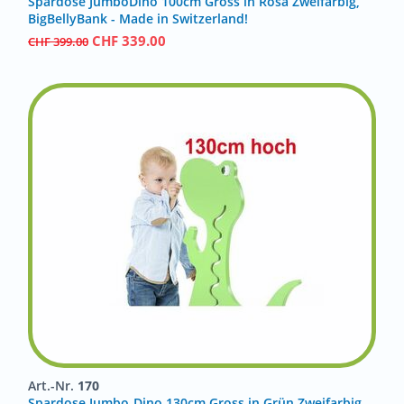
Spardose JumboDino 100cm Gross in Rosa Zweifarbig,
BigBellyBank - Made in Switzerland!
CHF
339.00
CHF
399.00
Art.-Nr.
170
Spardose Jumbo-Dino 130cm Gross in Grün Zweifarbig,