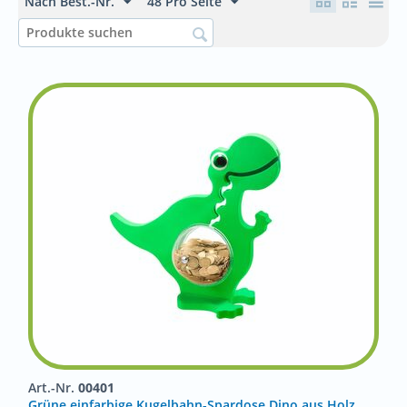
Nach Best.-Nr.
48 Pro Seite
Art.-Nr.
00401
Grüne einfarbige Kugelbahn-Spardose Dino aus Holz