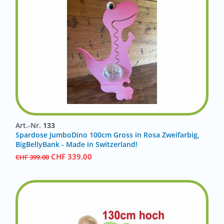
Art.-Nr.
133
Spardose JumboDino 100cm Gross in Rosa Zweifarbig,
BigBellyBank - Made in Switzerland!
CHF
339.00
CHF
399.00