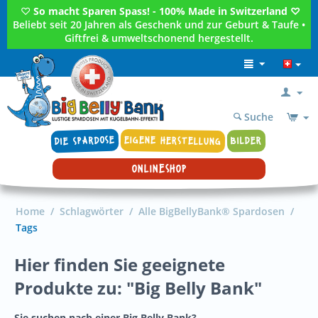
♡
So macht Sparen Spass! - 100% Made in Switzerland ♡
Beliebt seit 20 Jahren als Geschenk und zur Geburt & Taufe •
Giftfrei & umweltschonend hergestellt.
Suche
DIE SPARDOSE
EIGENE HERSTELLUNG
BILDER
ONLINESHOP
Home
/
Schlagwörter
/
Alle BigBellyBank® Spardosen
/
Tags
Hier finden Sie geeignete
Produkte zu: "Big Belly Bank"
Sie suchen nach einer Big Belly Bank?