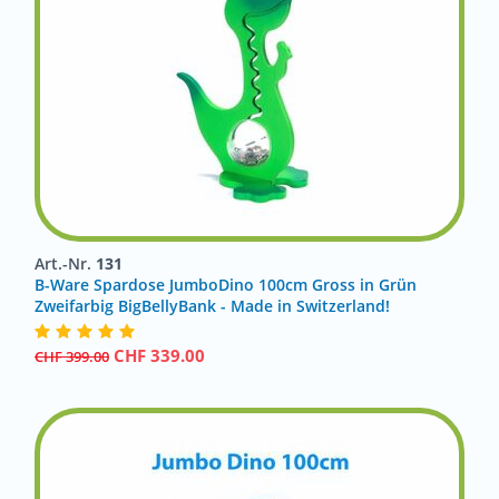
Art.-Nr.
131
B-Ware Spardose JumboDino 100cm Gross in Grün
Zweifarbig BigBellyBank - Made in Switzerland!
CHF
339.00
CHF
399.00