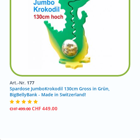
Art.-Nr.
177
Spardose JumboKrokodil 130cm Gross in Grün,
BigBellyBank - Made in Switzerland!
CHF
449.00
CHF
499.00