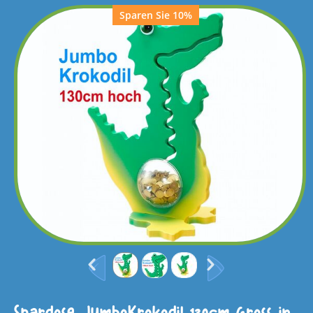
Sparen Sie 10%
Spardose JumboKrokodil 130cm Gross in