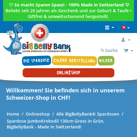
♡
So macht Sparen Spass! - 100% Made in Switzerland ♡
Beliebt seit 20 Jahren als Geschenk und zur Geburt & Taufe •
Giftfrei & umweltschonend hergestellt.
Suche
DIE SPARDOSE
EIGENE HERSTELLUNG
BILDER
ONLINESHOP
Willkommen! Sie befinden sich in unserem
Schweizer-Shop in CHF!
Home
/
Onlineshop
/
Alle BigBellyBank® Spardosen
/
Spardose JumboKrokodil 130cm Gross in Grün,
BigBellyBank - Made in Switzerland!