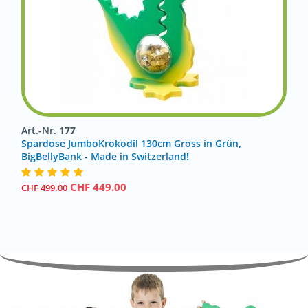
Art.-Nr.
177
Spardose JumboKrokodil 130cm Gross in Grün,
BigBellyBank - Made in Switzerland!
CHF
449.00
CHF
499.00