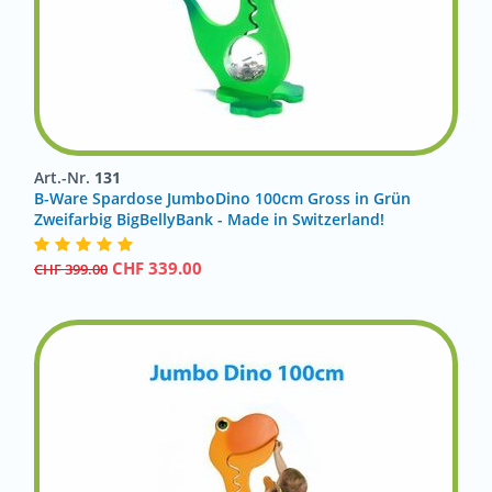
Art.-Nr.
131
B-Ware Spardose JumboDino 100cm Gross in Grün
Zweifarbig BigBellyBank - Made in Switzerland!
CHF
339.00
CHF
399.00