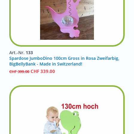
Art.-Nr.
133
Spardose JumboDino 100cm Gross in Rosa Zweifarbig,
BigBellyBank - Made in Switzerland!
CHF
339.00
CHF
399.00