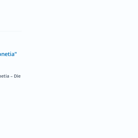
netia"
etia
– Die