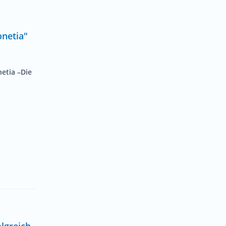
netia"
etia –Die