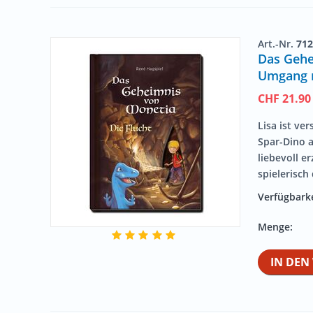
Art.-Nr.
712
Das Gehe
Umgang m
CHF
21.90
Lisa ist ve
Spar-Dino 
liebevoll e
spielerisch
Verfügbarke
Menge:
IN DE