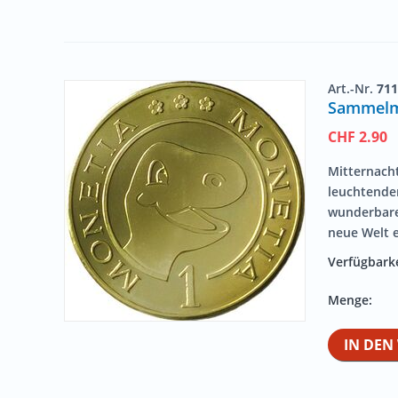
Art.-Nr.
711
Sammelmü
CHF
2.90
Mitternacht
leuchtende
wunderbaren
neue Welt e
Verfügbarke
Menge:
IN DE