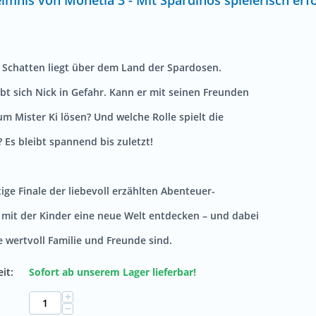
mnis von Monetia 3 - Mit Spardinos spielerisch erfo
r Schatten liegt über dem Land der Spardosen.
bt sich Nick in Gefahr. Kann er mit seinen Freunden
 um Mister
Ki
lösen? Und welche Rolle spielt die
 Es bleibt spannend bis zuletzt!
ige Finale der liebevoll erzählten Abenteuer-
,
mit der Kinder
eine neue Welt entdecken – und dabei
e wertvoll Familie und Freunde sind.
it:
Sofort ab unserem Lager lieferbar!
+
−