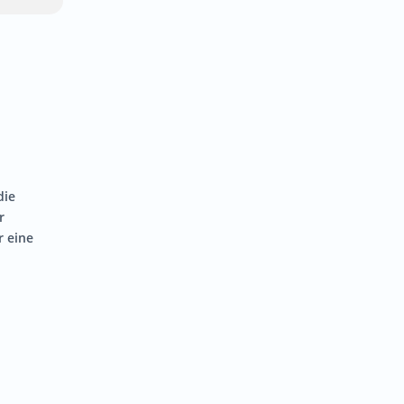
die
r
r eine