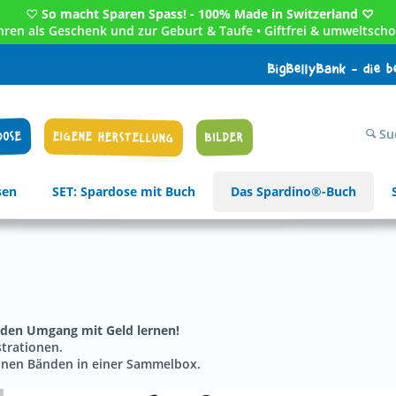
♡
So macht Sparen Spass! - 100% Made in Switzerland ♡
Jahren als Geschenk und zur Geburt & Taufe • Giftfrei & umweltscho
BigBellyBank - die 
Su
DOSE
EIGENE HERSTELLUNG
BILDER
sen
SET: Spardose mit Buch
Das Spardino®-Buch
d den Umgang mit Geld lernen!
strationen.
hönen Bänden in einer Sammelbox.