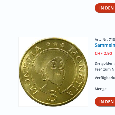
IN DE
Art.-Nr.
713
Sammelmü
CHF
2.90
Die golden
Fee“ zum N
Verfügbarke
Menge:
IN DE