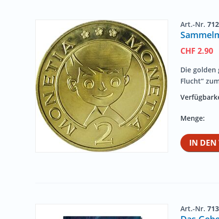
Art.-Nr.
712
Sammelmü
CHF
2.90
Die golden
Flucht“ zu
Verfügbarke
Menge:
IN DE
Art.-Nr.
713