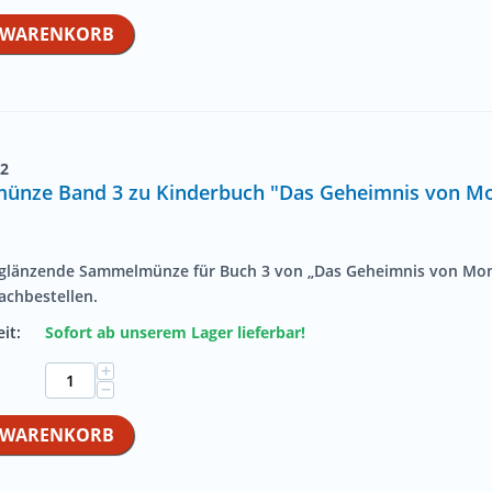
N WARENKORB
2
nze Band 3 zu Kinderbuch "Das Geheimnis von Mo
 glänzende Sammelmünze für Buch 3 von „Das Geheimnis von
Mon
achbestellen.
it:
Sofort ab unserem Lager lieferbar!
+
−
N WARENKORB