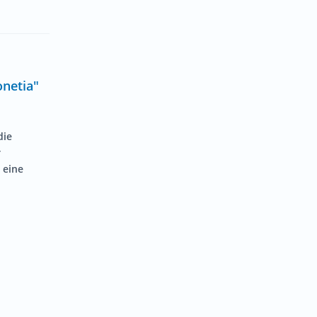
netia"
die
r
 eine