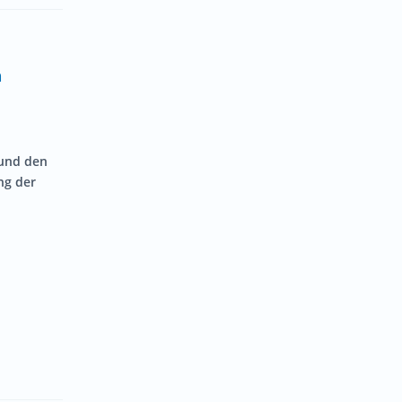
n
 und den
ng der