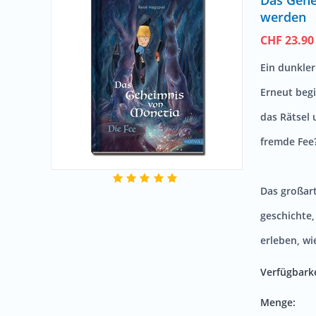
Das Gehei
werden
CHF
23.90
Ein dunkle
Erneut begi
das Rätsel
fremde Fee?
Das großart
geschichte
erleben, wi
Verfügbarke
Menge: