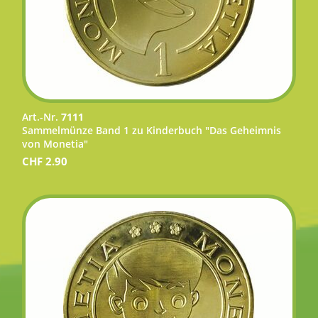
Art.-Nr.
7111
Sammelmünze Band 1 zu Kinderbuch "Das Geheimnis
von Monetia"
CHF
2.90