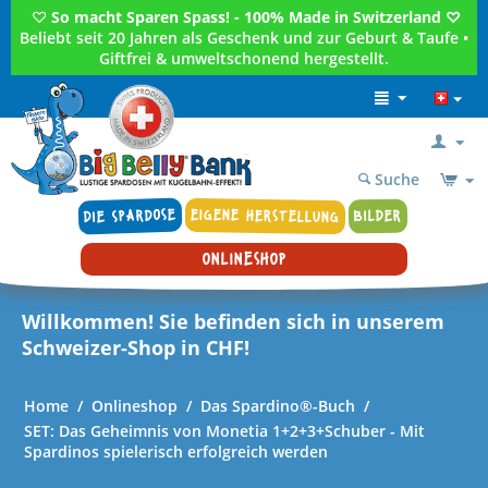
♡
So macht Sparen Spass! - 100% Made in Switzerland ♡
Beliebt seit 20 Jahren als Geschenk und zur Geburt & Taufe •
Giftfrei & umweltschonend hergestellt.
Suche
DIE SPARDOSE
EIGENE HERSTELLUNG
BILDER
ONLINESHOP
Willkommen! Sie befinden sich in unserem
Schweizer-Shop in CHF!
Home
/
Onlineshop
/
Das Spardino®-Buch
/
SET: Das Geheimnis von Monetia 1+2+3+Schuber - Mit
Spardinos spielerisch erfolgreich werden