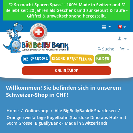
♡
So macht Sparen Spass! - 100% Made in Switzerland ♡
Beliebt seit 20 Jahren als Geschenk und zur Geburt & Taufe •
Giftfrei & umweltschonend hergestellt.
Suche
DIE SPARDOSE
EIGENE HERSTELLUNG
BILDER
ONLINESHOP
Willkommen! Sie befinden sich in unserem
Schweizer-Shop in CHF!
Home
/
Onlineshop
/
Alle BigBellyBank® Spardosen
/
Orange zweifarbige Kugelbahn-Spardose Dino aus Holz mit
60cm Grösse, BigBellyBank - Made in Switzerland!