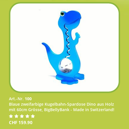
Art.-Nr.
100
Blaue zweifarbige Kugelbahn-Spardose Dino aus Holz
mit 60cm Grösse, BigBellyBank - Made in Switzerland!
CHF
159.90