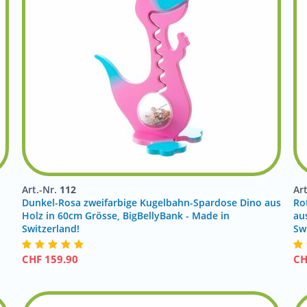
Art.-Nr.
112
Ar
Dunkel-Rosa zweifarbige Kugelbahn-Spardose Dino aus
Ro
Holz in 60cm Grösse, BigBellyBank - Made in
au
Switzerland!
Sw
CHF
159.90
C