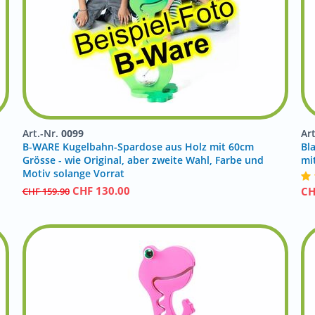
Art.-Nr.
0099
Ar
B-WARE Kugelbahn-Spardose aus Holz mit 60cm
Bl
!
Grösse - wie Original, aber zweite Wahl, Farbe und
mi
Motiv solange Vorrat
CHF
130.00
C
CHF
159.90