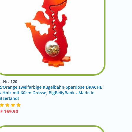
t.-Nr.
120
t/Orange zweifarbige Kugelbahn-Spardose DRACHE
s Holz mit 60cm Grösse, BigBellyBank - Made in
itzerland!
HF
169.90