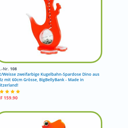
t.-Nr.
108
t/Weisse zweifarbige Kugelbahn-Spardose Dino aus
lz mit 60cm Grösse, BigBellyBank - Made in
itzerland!
HF
159.90