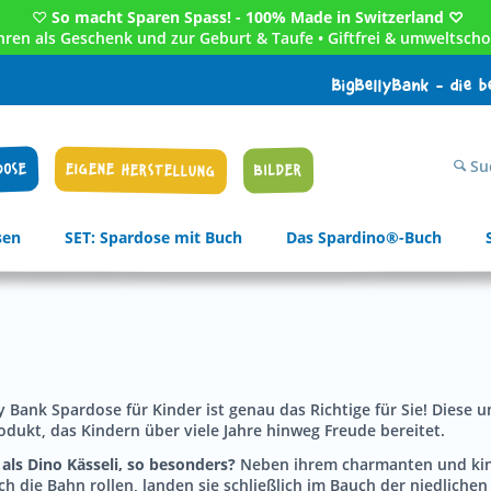
♡
So macht Sparen Spass! - 100% Made in Switzerland ♡
Jahren als Geschenk und zur Geburt & Taufe • Giftfrei & umweltscho
BigBellyBank - die 
Su
DOSE
EIGENE HERSTELLUNG
BILDER
sen
SET: Spardose mit Buch
Das Spardino®-Buch
ly Bank Spardose für Kinder ist genau das Richtige für Sie! Diese
odukt, das Kindern über viele Jahre hinweg Freude bereitet.
als Dino Kässeli, so besonders?
Neben ihrem charmanten und kind
die Bahn rollen, landen sie schließlich im Bauch der niedlichen 