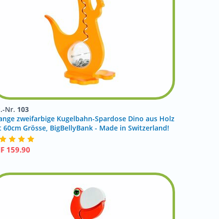
t.-Nr.
103
ange zweifarbige Kugelbahn-Spardose Dino aus Holz
t 60cm Grösse, BigBellyBank - Made in Switzerland!
HF
159.90