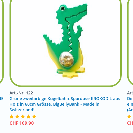
Art.-Nr.
122
Ar
HE
Grüne zweifarbige Kugelbahn-Spardose KROKODIL aus
Di
Holz in 60cm Grösse, BigBellyBank - Made in
ei
Switzerland!
(Ar
CHF
169.90
C