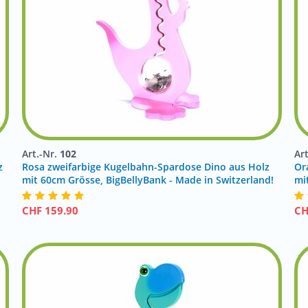
Art.-Nr.
102
Ar
z
Rosa zweifarbige Kugelbahn-Spardose Dino aus Holz
Or
!
mit 60cm Grösse, BigBellyBank - Made in Switzerland!
mi
CHF
159.90
C