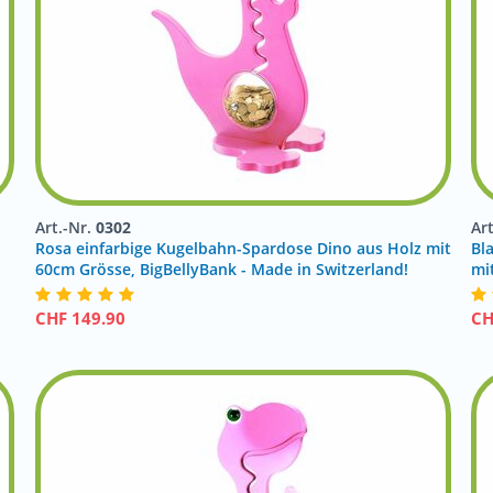
Art.-Nr.
0302
Ar
Rosa einfarbige Kugelbahn-Spardose Dino aus Holz mit
Bl
!
60cm Grösse, BigBellyBank - Made in Switzerland!
mi
CHF
149.90
C