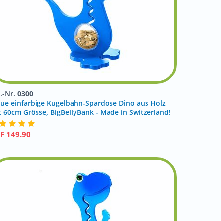
t.-Nr.
0300
aue einfarbige Kugelbahn-Spardose Dino aus Holz
t 60cm Grösse, BigBellyBank - Made in Switzerland!
HF
149.90