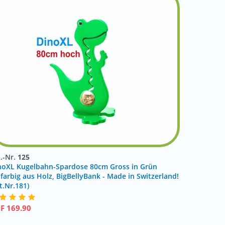
t.-Nr.
125
noXL Kugelbahn-Spardose 80cm Gross in Grün
nfarbig aus Holz, BigBellyBank - Made in Switzerland!
t.Nr.181)
HF
169.90