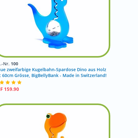
t.-Nr.
100
aue zweifarbige Kugelbahn-Spardose Dino aus Holz
t 60cm Grösse, BigBellyBank - Made in Switzerland!
HF
159.90