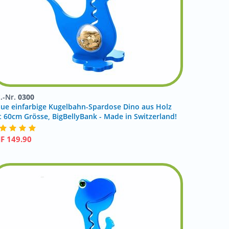
t.-Nr.
0300
aue einfarbige Kugelbahn-Spardose Dino aus Holz
t 60cm Grösse, BigBellyBank - Made in Switzerland!
HF
149.90