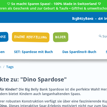
♡
So macht Sparen Spass! - 100% Made in Switzerland ♡
Jahren als Geschenk und zur Geburt & Taufe • Giftfrei & umweltscho
BigBellyBank - die 
Su
DOSE
EIGENE HERSTELLUNG
BILDER
sen
SET: Spardose mit Buch
Das Spardino®-Buch
n
/
Tags
ukte zu: "Dino Spardose"
für Kinder?
Die Big Belly Bank Spardose ist die perfekte Wahl! He
ondern bietet Kindern auch langanhaltenden Spass.
rer robusten Konstruktion verfügt sie über eine faszinierende K
Dino
. Dieses interaktive Spar-Erlebnis motiviert nicht nur zum Sp