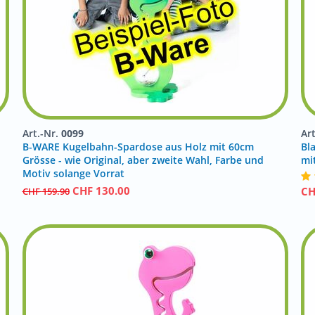
Art.-Nr.
0099
Ar
B-WARE Kugelbahn-Spardose aus Holz mit 60cm
Bl
!
Grösse - wie Original, aber zweite Wahl, Farbe und
mi
Motiv solange Vorrat
CHF
130.00
C
CHF
159.90