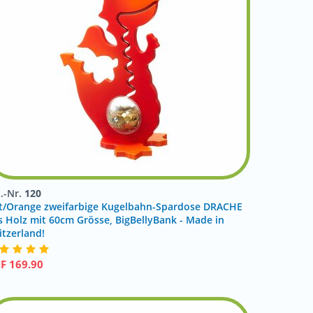
t.-Nr.
120
t/Orange zweifarbige Kugelbahn-Spardose DRACHE
s Holz mit 60cm Grösse, BigBellyBank - Made in
itzerland!
HF
169.90