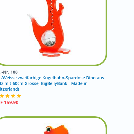
t.-Nr.
108
t/Weisse zweifarbige Kugelbahn-Spardose Dino aus
lz mit 60cm Grösse, BigBellyBank - Made in
itzerland!
HF
159.90