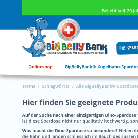
Beliebt seit 20 
DIE SPAR
Onlineshop
BigBellyBank® Kugelbahn-Spardo
Home
/
Schlagwörter
/
Alle BigBellyBank® Spardose
Hier finden Sie geeignete Prod
Auf der Suche nach einer einzigartigen Dino-Spardose 
ist diese Spardose nicht nur qualitativ hochwertig, s
Was macht die Dino-Spardose so besonders?
Neben ih
die Bahn und landen schliesslich im Bauch des süssen