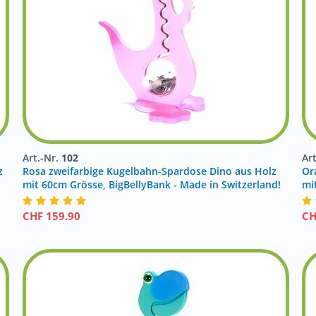
Art.-Nr.
102
Ar
z
Rosa zweifarbige Kugelbahn-Spardose Dino aus Holz
Or
!
mit 60cm Grösse, BigBellyBank - Made in Switzerland!
mi
CHF
159.90
C