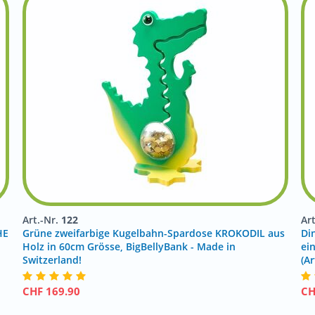
Art.-Nr.
122
Ar
HE
Grüne zweifarbige Kugelbahn-Spardose KROKODIL aus
Di
Holz in 60cm Grösse, BigBellyBank - Made in
ei
Switzerland!
(Ar
CHF
169.90
C