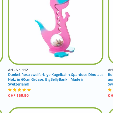
Art.-Nr.
112
Ar
Dunkel-Rosa zweifarbige Kugelbahn-Spardose Dino aus
Ro
Holz in 60cm Grösse, BigBellyBank - Made in
au
Switzerland!
Sw
CHF
159.90
C