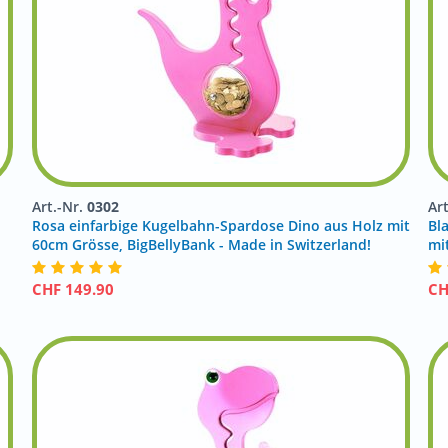
Art.-Nr.
0302
Ar
Rosa einfarbige Kugelbahn-Spardose Dino aus Holz mit
Bl
!
60cm Grösse, BigBellyBank - Made in Switzerland!
mi
CHF
149.90
C