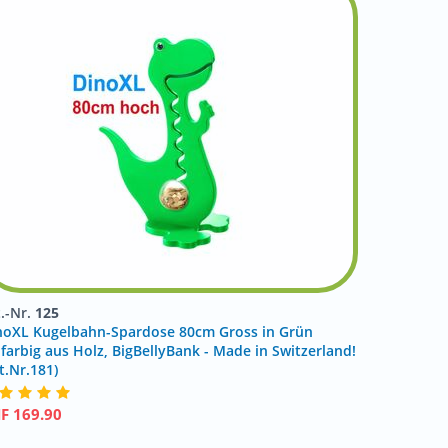
t.-Nr.
125
noXL Kugelbahn-Spardose 80cm Gross in Grün
nfarbig aus Holz, BigBellyBank - Made in Switzerland!
t.Nr.181)
HF
169.90