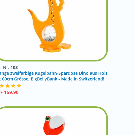
t.-Nr.
103
ange zweifarbige Kugelbahn-Spardose Dino aus Holz
t 60cm Grösse, BigBellyBank - Made in Switzerland!
HF
159.90