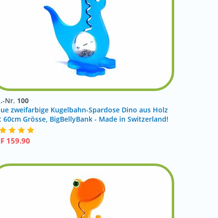
t.-Nr.
100
aue zweifarbige Kugelbahn-Spardose Dino aus Holz
t 60cm Grösse, BigBellyBank - Made in Switzerland!
HF
159.90