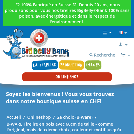
♡
100% Fabriqué en Suisse
♡
Depuis 20 ans, nous
produisons pour vous nos tirelires BigBelly©Bank 100% sans
poison, avec énergétique et dans le respect de
l'environnement.
Recherche
LA TIRELIRE
PRODUCTION
IMAGES
ONLINESHOP
Soyez les bienvenus ! Vous vous trouvez
dans notre boutique suisse en CHF!
Accueil
/
Onlineshop
/
2e choix (B-Ware)
/
B-WARE Tirelire en bois avec 60cm de taille - comme
l'original, mais deuxième choix, couleur et motif jusqu'à