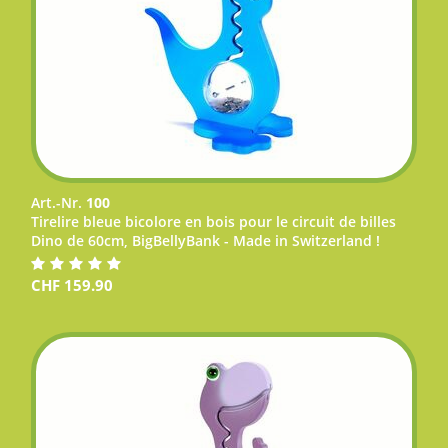
Art.-Nr.
100
Tirelire bleue bicolore en bois pour le circuit de billes
Dino de 60cm, BigBellyBank - Made in Switzerland !
CHF
159.90