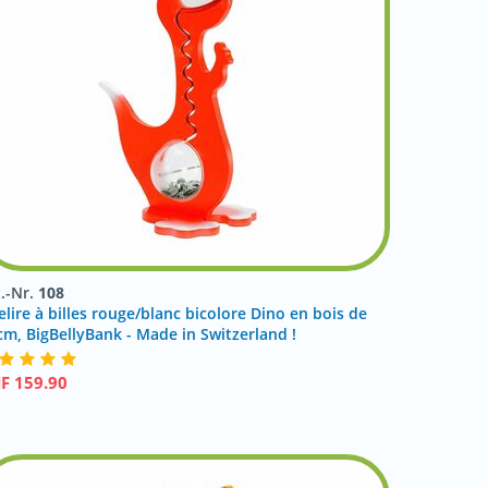
t.-Nr.
108
elire à billes rouge/blanc bicolore Dino en bois de
cm, BigBellyBank - Made in Switzerland !
HF
159.90