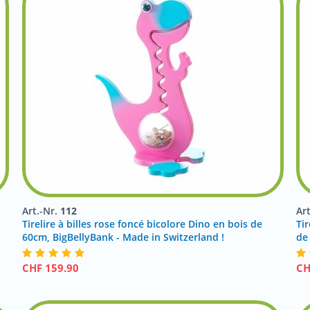
Art.-Nr.
112
Ar
Tirelire à billes rose foncé bicolore Dino en bois de
Ti
60cm, BigBellyBank - Made in Switzerland !
de
CHF
159.90
C