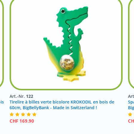
Art.-Nr.
122
Ar
is
Tirelire à billes verte bicolore KROKODIL en bois de
Sp
60cm, BigBellyBank - Made in Switzerland !
Bi
CHF
169.90
C