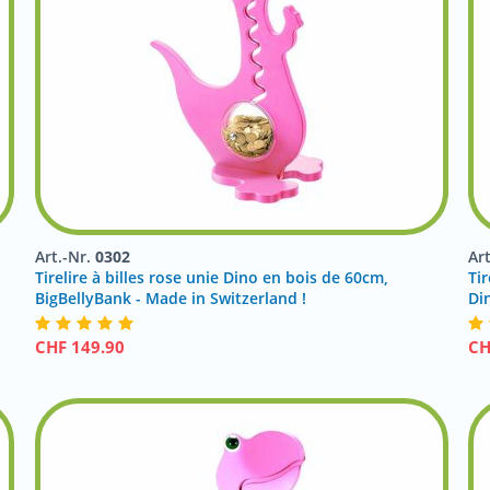
Art.-Nr.
0302
Ar
Tirelire à billes rose unie Dino en bois de 60cm,
Tir
BigBellyBank - Made in Switzerland !
Di
CHF
149.90
C