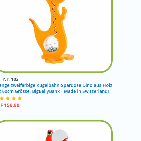
t.-Nr.
103
ange zweifarbige Kugelbahn-Spardose Dino aus Holz
t 60cm Grösse, BigBellyBank - Made in Switzerland!
HF
159.90