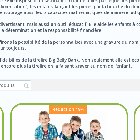
tive ? Elle dispose d'un fascinant circuit de billes par lequel les 
d'alimentation", les enfants lançant les pièces par la bouche du d
s encourage aussi leurs capacités mathématiques de manière ludi
divertissant, mais aussi un outil éducatif. Elle aide les enfants 
la détermination et la responsabilité financière.
frons la possibilité de la personnaliser avec une gravure du nom de 
ur toujours.
f de billes de la tirelire Big Belly Bank. Non seulement elle est éc
ncore plus la tirelire en la faisant graver au nom de l'enfant.
Réduction 19%