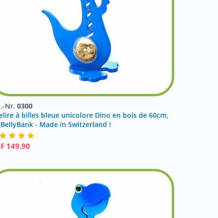
t.-Nr.
0300
elire à billes bleue unicolore Dino en bois de 60cm,
gBellyBank - Made in Switzerland !
HF
149.90