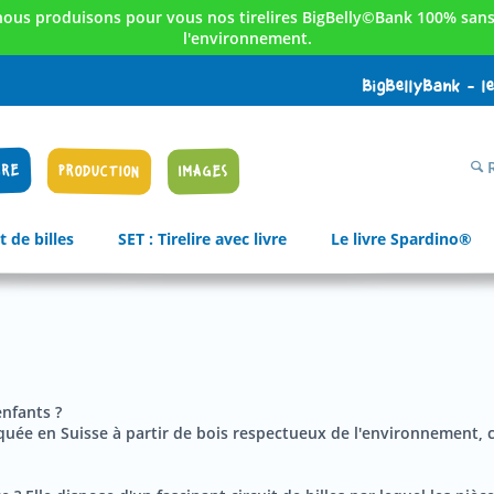
nous produisons pour vous nos tirelires BigBelly©Bank 100% sans 
l'environnement.
BigBellyBank - l
R
IRE
PRODUCTION
IMAGES
t de billes
SET : Tirelire avec livre
Le livre Spardino®
enfants ?
briquée en Suisse à partir de bois respectueux de l'environnement, c