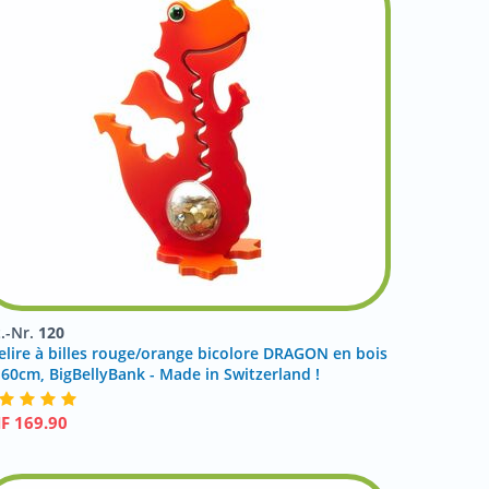
t.-Nr.
120
relire à billes rouge/orange bicolore DRAGON en bois
 60cm, BigBellyBank - Made in Switzerland !
HF
169.90