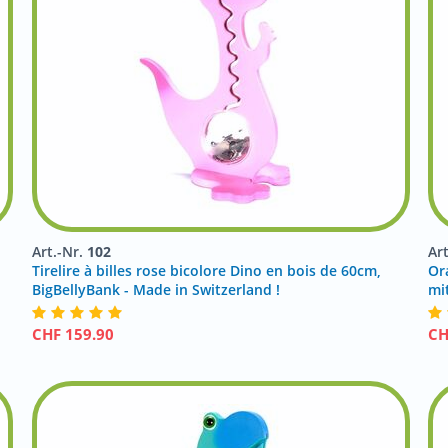
Art.-Nr.
102
Ar
Tirelire à billes rose bicolore Dino en bois de 60cm,
Or
BigBellyBank - Made in Switzerland !
mi
CHF
159.90
C