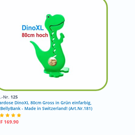
t.-Nr.
125
ardose DinoXL 80cm Gross in Grün einfarbig,
gBellyBank - Made in Switzerland! (Art.Nr.181)
HF
169.90