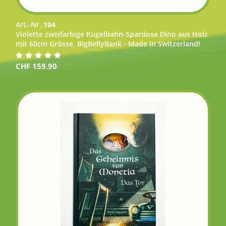
Art.-Nr.
104
Violette zweifarbige Kugelbahn-Spardose Dino aus Holz
mit 60cm Grösse, BigBellyBank - Made in Switzerland!
CHF
159.90