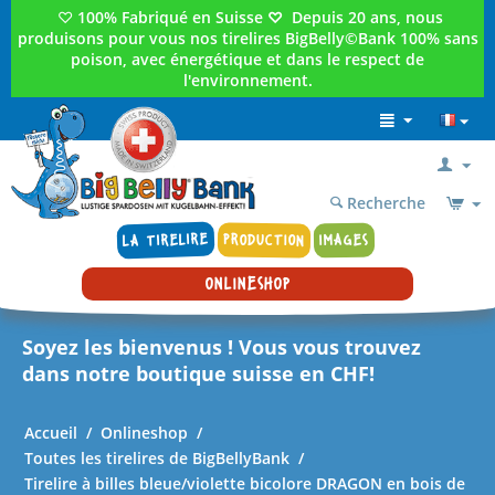
♡
100% Fabriqué en Suisse
♡
Depuis 20 ans, nous
produisons pour vous nos tirelires BigBelly©Bank 100% sans
poison, avec énergétique et dans le respect de
l'environnement.
Recherche
LA TIRELIRE
PRODUCTION
IMAGES
ONLINESHOP
Soyez les bienvenus ! Vous vous trouvez
dans notre boutique suisse en CHF!
Accueil
/
Onlineshop
/
Toutes les tirelires de BigBellyBank
/
Tirelire à billes bleue/violette bicolore DRAGON en bois de