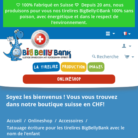
♡
100% Fabriqué en Suisse
♡
Depuis 20 ans, nous
produisons pour vous nos tirelires BigBelly©Bank 100% sans
poison, avec énergétique et dans le respect de
l'environnement.
Recherche
LA TIRELIRE
PRODUCTION
IMAGES
ONLINESHOP
Soyez les bienvenus ! Vous vous trouvez
dans notre boutique suisse en CHF!
Accueil
/
Onlineshop
/
Accessoires
/
Tatouage écriture pour les tirelires BigBellyBank avec le
nom de l'enfant