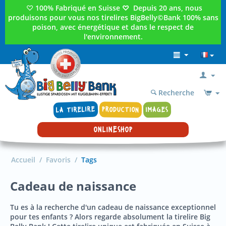
♡
100% Fabriqué en Suisse
♡
Depuis 20 ans, nous
produisons pour vous nos tirelires BigBelly©Bank 100% sans
poison, avec énergétique et dans le respect de
l'environnement.
Recherche
LA TIRELIRE
PRODUCTION
IMAGES
ONLINESHOP
Accueil
/
Favoris
/
Tags
Cadeau de naissance
Tu es à la recherche d'un cadeau de naissance exceptionnel
pour tes enfants ? Alors regarde absolument la tirelire Big