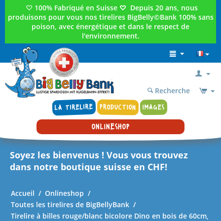
♡
100% Fabriqué en Suisse
♡
Depuis 20 ans, nous
produisons pour vous nos tirelires BigBelly©Bank 100% sans
poison, avec énergétique et dans le respect de
l'environnement.
Recherche
LA TIRELIRE
PRODUCTION
IMAGES
ONLINESHOP
Soyez les bienvenus ! Vous vous trouvez
dans notre boutique suisse en CHF!
Accueil
/
Onlineshop
/
Toutes les tirelires de BigBellyBank
/
Tirelire à billes rouge/blanc bicolore Dino en bois de 60cm,