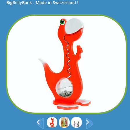
BigBellyBank - Made in Switzerland !