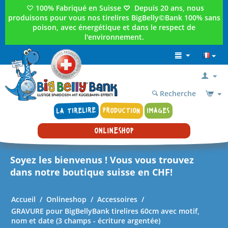
♡
100% Fabriqué en Suisse
♡
Depuis 20 ans, nous
produisons pour vous nos tirelires BigBelly©Bank 100% sans
poison, avec énergétique et dans le respect de
l'environnement.
Recherche
LA TIRELIRE
PRODUCTION
IMAGES
ONLINESHOP
Soyez les bienvenus ! Vous vous trouvez
dans notre boutique suisse en CHF!
Accueil
/
Onlineshop
/
Accessoires
/
GRAVURE pour BigBellyBank tirelires 60cm avec motif,
nom et date (3 champs - écriture argentée)