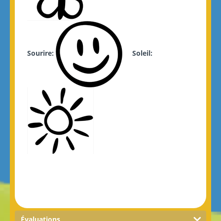
Sourire:
Soleil:
Évaluations