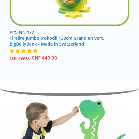
Art.-Nr.
177
Tirelire JumboKrokodil 130cm Grand en vert,
BigBellyBank - Made in Switzerland !
CHF
449.00
CHF
499.00