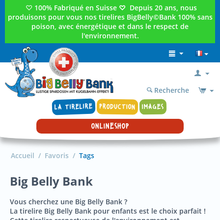
♡
100% Fabriqué en Suisse
♡
Depuis 20 ans, nous
produisons pour vous nos tirelires BigBelly©Bank 100% sans
poison, avec énergétique et dans le respect de
l'environnement.
Recherche
LA TIRELIRE
PRODUCTION
IMAGES
ONLINESHOP
Accueil
/
Favoris
/
Tags
Big Belly Bank
Vous cherchez une Big Belly Bank ?
La tirelire Big Belly Bank pour enfants est le choix parfait !