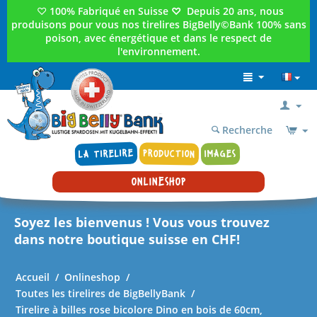
♡
100% Fabriqué en Suisse
♡
Depuis 20 ans, nous
produisons pour vous nos tirelires BigBelly©Bank 100% sans
poison, avec énergétique et dans le respect de
l'environnement.
Recherche
LA TIRELIRE
PRODUCTION
IMAGES
ONLINESHOP
Soyez les bienvenus ! Vous vous trouvez
dans notre boutique suisse en CHF!
Accueil
/
Onlineshop
/
Toutes les tirelires de BigBellyBank
/
Tirelire à billes rose bicolore Dino en bois de 60cm,