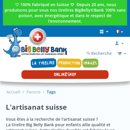
♡
100% Fabriqué en Suisse
♡
Depuis 20 ans, nous
produisons pour vous nos tirelires BigBelly©Bank 100% sans
poison, avec énergétique et dans le respect de
l'environnement.
Recherche
LA TIRELIRE
PRODUCTION
IMAGES
ONLINESHOP
Accueil
/
Favoris
/
Tags
L'artisanat suisse
Vous êtes à la recherche de l'artisanat suisse ?
La tirelire Big Belly Bank pour enfants allie qualité et