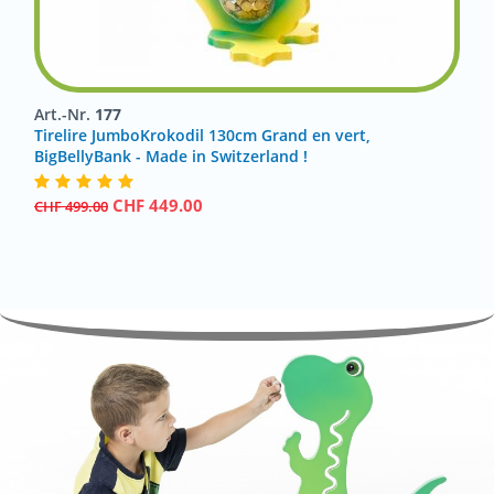
Art.-Nr.
177
Tirelire JumboKrokodil 130cm Grand en vert,
BigBellyBank - Made in Switzerland !
CHF
449.00
CHF
499.00