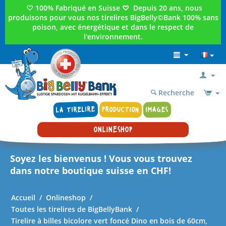
♡
100% Fabriqué en Suisse
♡
Depuis 20 ans, nous
produisons pour vous nos tirelires BigBelly©Bank 100% sans
poison, avec énergétique et dans le respect de
l'environnement.
Recherche
LA TIRELIRE
PRODUCTION
IMAGES
ONLINESHOP
Soyez les bienvenus ! Vous vous trouvez
dans notre boutique suisse en CHF!
Accueil
/
Onlineshop
/
Toutes les tirelires de BigBellyBank
/
Tirelire à billes bicolore vert foncé Dino en bois de 60cm,