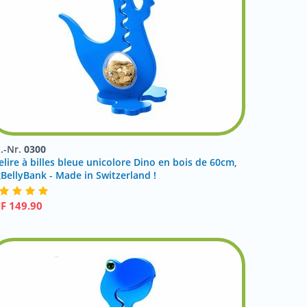
t.-Nr.
0300
elire à billes bleue unicolore Dino en bois de 60cm,
gBellyBank - Made in Switzerland !
HF
149.90