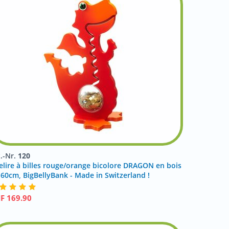
t.-Nr.
120
relire à billes rouge/orange bicolore DRAGON en bois
 60cm, BigBellyBank - Made in Switzerland !
HF
169.90