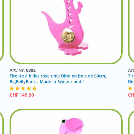
Art.-Nr.
0302
Ar
Tirelire à billes rose unie Dino en bois de 60cm,
Tir
BigBellyBank - Made in Switzerland !
Di
CHF
149.90
C