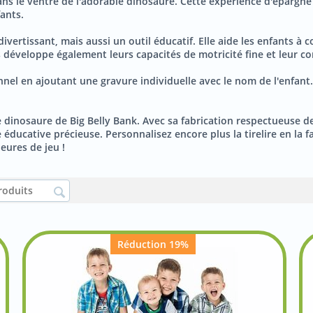
t dans le ventre de l'adorable dinosaure. Cette expérience d'éparg
fants.
divertissant, mais aussi un outil éducatif. Elle aide les enfants à
 développe également leurs capacités de motricité fine et leur c
nnel en ajoutant une gravure individuelle avec le nom de l'enfant.
 dinosaure de Big Belly Bank. Avec sa fabrication respectueuse de 
ucative précieuse. Personnalisez encore plus la tirelire en la fai
eures de jeu !
Réduction 19%