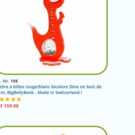
t.-Nr.
108
elire à billes rouge/blanc bicolore Dino en bois de
cm, BigBellyBank - Made in Switzerland !
HF
159.90