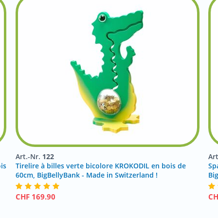
Art.-Nr.
122
Ar
is
Tirelire à billes verte bicolore KROKODIL en bois de
Sp
60cm, BigBellyBank - Made in Switzerland !
Bi
CHF
169.90
C