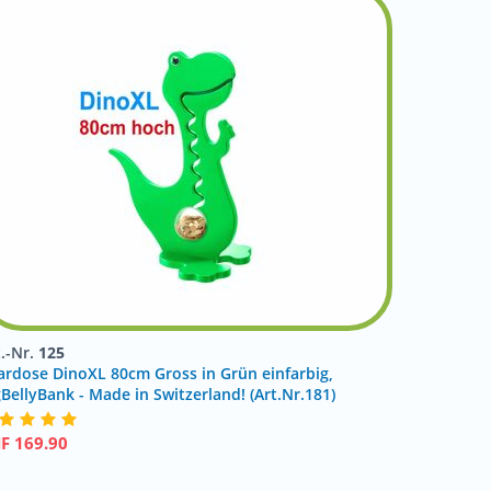
t.-Nr.
125
ardose DinoXL 80cm Gross in Grün einfarbig,
gBellyBank - Made in Switzerland! (Art.Nr.181)
HF
169.90