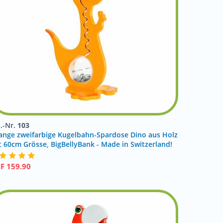
t.-Nr.
103
ange zweifarbige Kugelbahn-Spardose Dino aus Holz
t 60cm Grösse, BigBellyBank - Made in Switzerland!
HF
159.90