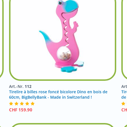
Art.-Nr.
112
Ar
Tirelire à billes rose foncé bicolore Dino en bois de
Ti
60cm, BigBellyBank - Made in Switzerland !
de
CHF
159.90
C