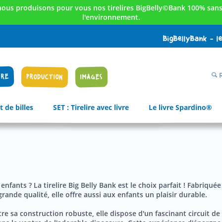
nous produisons pour vous nos tirelires BigBelly©Bank 100% sans 
l'environnement.
BigBellyBank - l
R
IRE
PRODUCTION
IMAGES
t de billes
SET : Tirelire avec livre
Le livre Spardino®
enfants ? La tirelire Big Belly Bank est le choix parfait ! Fabriqué
rande qualité, elle offre aussi aux enfants un plaisir durable.
Outre sa construction robuste, elle dispose d'un fascinant circuit 