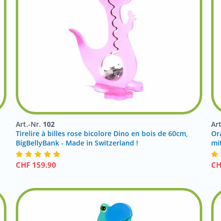
Art.-Nr.
102
Ar
Tirelire à billes rose bicolore Dino en bois de 60cm,
Or
BigBellyBank - Made in Switzerland !
mi
CHF
159.90
C