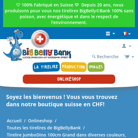
♡
100% Fabriqué en Suisse
♡
Depuis 20 ans, nous
produisons pour vous nos tirelires BigBelly©Bank 100% sans
poison, avec énergétique et dans le respect de
l'environnement.
Recherche
LA TIRELIRE
PRODUCTION
IMAGES
ONLINESHOP
Soyez les bienvenus ! Vous vous trouvez
dans notre boutique suisse en CHF!
Accueil
/
Onlineshop
/
Toutes les tirelires de BigBellyBank
/
Tirelire JumboDino 100cm Grand dans diverses couleurs,