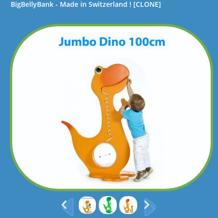
BigBellyBank - Made in Switzerland ! [CLONE]