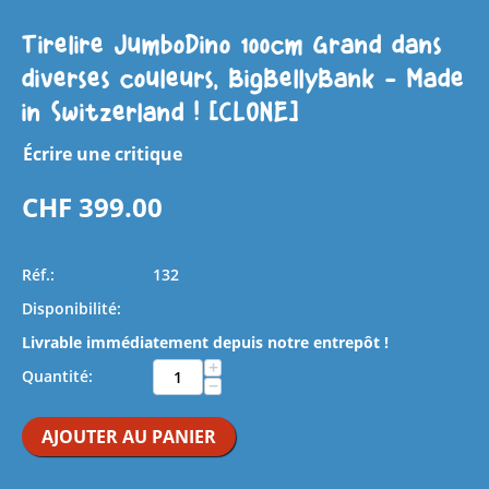
Tirelire JumboDino 100cm Grand dans
diverses couleurs, BigBellyBank - Made
in Switzerland ! [CLONE]
Écrire une critique
CHF
399.00
Réf.:
132
Disponibilité:
Livrable immédiatement depuis notre entrepôt !
+
Quantité:
−
AJOUTER AU PANIER