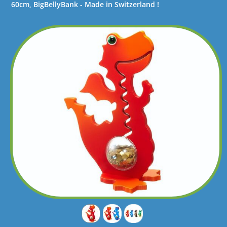
60cm, BigBellyBank - Made in Switzerland !