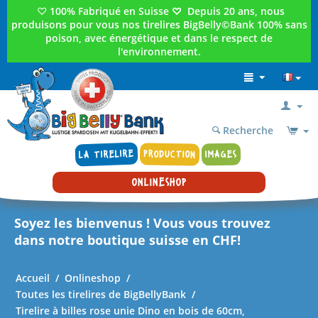
♡
100% Fabriqué en Suisse
♡
Depuis 20 ans, nous
produisons pour vous nos tirelires BigBelly©Bank 100% sans
poison, avec énergétique et dans le respect de
l'environnement.
Recherche
LA TIRELIRE
PRODUCTION
IMAGES
ONLINESHOP
Soyez les bienvenus ! Vous vous trouvez
dans notre boutique suisse en CHF!
Accueil
/
Onlineshop
/
Toutes les tirelires de BigBellyBank
/
Tirelire à billes rose unie Dino en bois de 60cm,