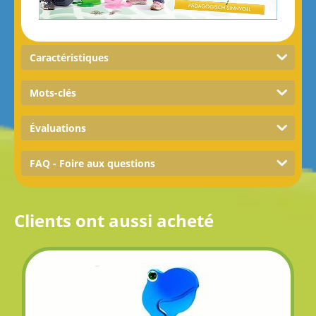
Caractéristiques
Mots-clés
Évaluations
FAQ - Foire aux questions
Clients ont aussi acheté