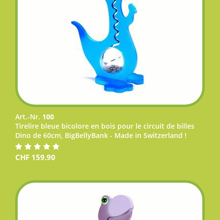
Art.-Nr.
100
Tirelire bleue bicolore en bois pour le circuit de billes
Dino de 60cm, BigBellyBank - Made in Switzerland !
CHF
159.90