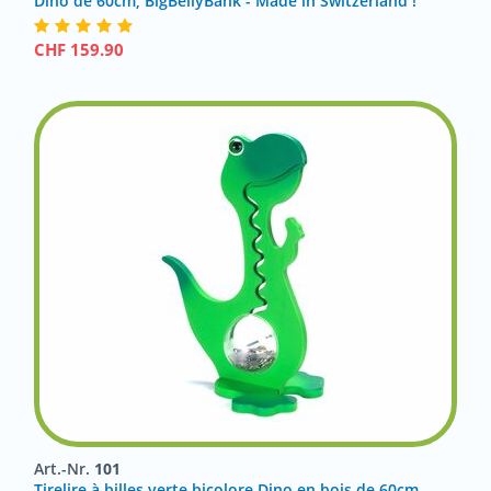
Dino de 60cm, BigBellyBank - Made in Switzerland !
CHF
159.90
Art.-Nr.
101
Tirelire à billes verte bicolore Dino en bois de 60cm,