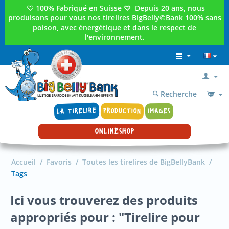
♡
100% Fabriqué en Suisse
♡
Depuis 20 ans, nous
produisons pour vous nos tirelires BigBelly©Bank 100% sans
poison, avec énergétique et dans le respect de
l'environnement.
Recherche
LA TIRELIRE
PRODUCTION
IMAGES
ONLINESHOP
Accueil
/
Favoris
/
Toutes les tirelires de BigBellyBank
/
Tags
Ici vous trouverez des produits
appropriés pour : "Tirelire pour