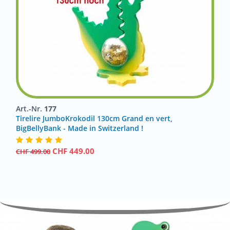
Art.-Nr.
177
Tirelire JumboKrokodil 130cm Grand en vert,
BigBellyBank - Made in Switzerland !
CHF
449.00
CHF
499.00