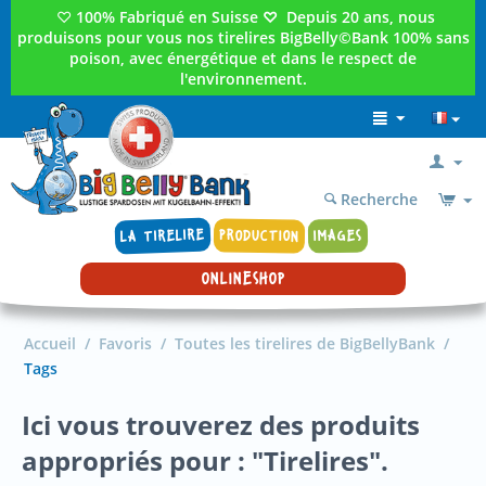
♡
100% Fabriqué en Suisse
♡
Depuis 20 ans, nous
produisons pour vous nos tirelires BigBelly©Bank 100% sans
poison, avec énergétique et dans le respect de
l'environnement.
Recherche
LA TIRELIRE
PRODUCTION
IMAGES
ONLINESHOP
Accueil
/
Favoris
/
Toutes les tirelires de BigBellyBank
/
Tags
Ici vous trouverez des produits
appropriés pour : "Tirelires".