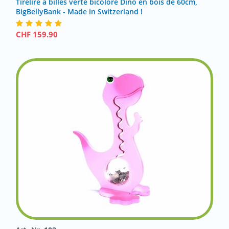
Tirelire à billes verte bicolore Dino en bois de 60cm,
BigBellyBank - Made in Switzerland !
CHF
159.90