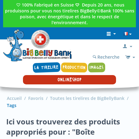
♡
100% Fabriqué en Suisse
♡
Depuis 20 ans, nous
produisons pour vous nos tirelires BigBelly©Bank 100% sans
poison, avec énergétique et dans le respect de
l'environnement.
Recherche
LA TIRELIRE
PRODUCTION
IMAGES
ONLINESHOP
Accueil
/
Favoris
/
Toutes les tirelires de BigBellyBank
/
Tags
Ici vous trouverez des produits
appropriés pour : "Boîte