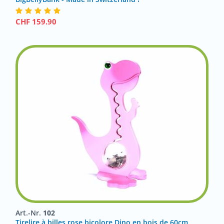
CHF
159.90
Art.-Nr.
102
Tirelire à billes rose bicolore Dino en bois de 60cm,