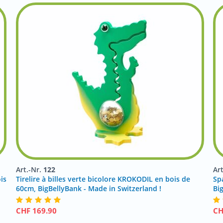
Art.-Nr.
122
Ar
is
Tirelire à billes verte bicolore KROKODIL en bois de
Sp
60cm, BigBellyBank - Made in Switzerland !
Bi
CHF
169.90
C