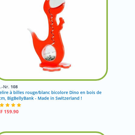
t.-Nr.
108
elire à billes rouge/blanc bicolore Dino en bois de
cm, BigBellyBank - Made in Switzerland !
HF
159.90