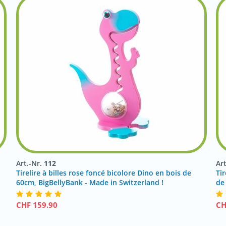
Art.-Nr.
112
Ar
Tirelire à billes rose foncé bicolore Dino en bois de
Ti
60cm, BigBellyBank - Made in Switzerland !
de
CHF
159.90
C