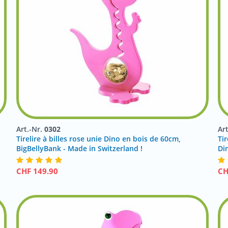
Art.-Nr.
0302
Ar
Tirelire à billes rose unie Dino en bois de 60cm,
Tir
BigBellyBank - Made in Switzerland !
Di
CHF
149.90
C