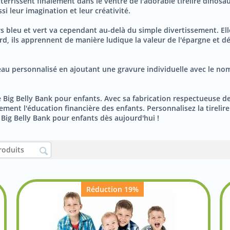
tterrissent finalement dans le ventre de l'adorable tirelire dinos
i leur imagination et leur créativité.
urs bleu et vert va cependant au-delà du simple divertissement. E
lard, ils apprennent de manière ludique la valeur de l'épargne et
eau personnalisé en ajoutant une gravure individuelle avec le nom 
 Big Belly Bank pour enfants. Avec sa fabrication respectueuse de
ement l'éducation financière des enfants. Personnalisez la tirelir
e Big Belly Bank pour enfants dès aujourd'hui !
Réduction 19%