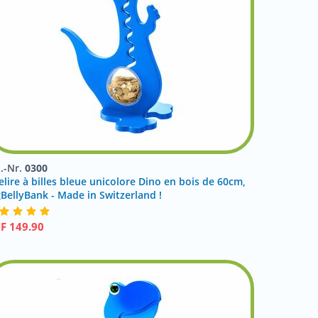
t.-Nr.
0300
elire à billes bleue unicolore Dino en bois de 60cm,
gBellyBank - Made in Switzerland !
HF
149.90