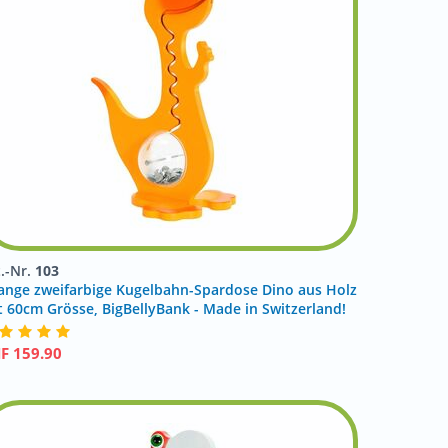
t.-Nr.
103
ange zweifarbige Kugelbahn-Spardose Dino aus Holz
t 60cm Grösse, BigBellyBank - Made in Switzerland!
HF
159.90