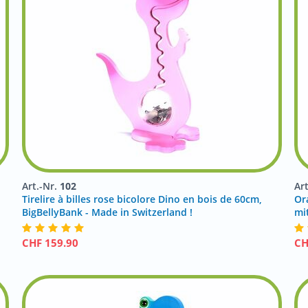
Art.-Nr.
102
Ar
Tirelire à billes rose bicolore Dino en bois de 60cm,
Or
BigBellyBank - Made in Switzerland !
mi
CHF
159.90
C