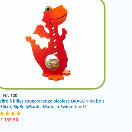
t.-Nr.
120
relire à billes rouge/orange bicolore DRAGON en bois
 60cm, BigBellyBank - Made in Switzerland !
HF
169.90