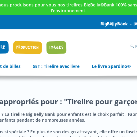
nous produisons pour vous nos tirelires BigBelly©Bank 100% sans 
l'environnement.
BigBellyBank - l
R
IRE
PRODUCTION
IMAGES
t de billes
SET : Tirelire avec livre
Le livre Spardino®
appropriés pour : "Tirelire pour garço
 ? La tirelire Big Belly Bank pour enfants est le choix parfait ! Fa
es enfants pendant de nombreuses années.
s si spéciale ? En plus de son design attrayant, elle offre un fasci