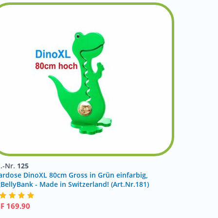
t.-Nr.
125
ardose DinoXL 80cm Gross in Grün einfarbig,
gBellyBank - Made in Switzerland! (Art.Nr.181)
HF
169.90