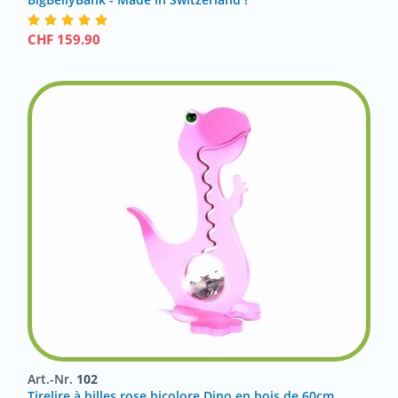
CHF
159.90
Art.-Nr.
102
Tirelire à billes rose bicolore Dino en bois de 60cm,