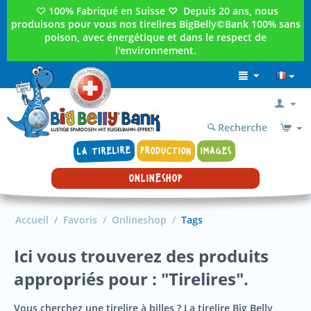
♡
100% Fabriqué en Suisse
♡
Depuis 20 ans, nous
produisons pour vous nos tirelires BigBelly©Bank 100% sans
poison, avec énergétique et dans le respect de
l'environnement.
Recherche
LA TIRELIRE
PRODUCTION
IMAGES
ONLINESHOP
Accueil
/
Favoris
/
Onlineshop
/
Tags
Ici vous trouverez des produits
appropriés pour : "Tirelires".
Vous cherchez une tirelire à billes ? La tirelire Big Belly