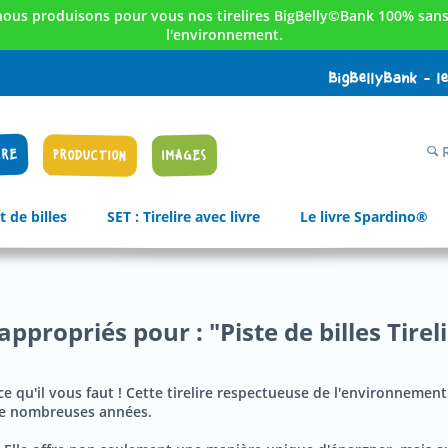
nous produisons pour vous nos tirelires BigBelly©Bank 100% sans 
l'environnement.
BigBellyBank - l
R
IRE
PRODUCTION
IMAGES
t de billes
SET : Tirelire avec livre
Le livre Spardino®
ppropriés pour : "Piste de billes Tireli
ce qu'il vous faut ! Cette tirelire respectueuse de l'environnement
de nombreuses années.