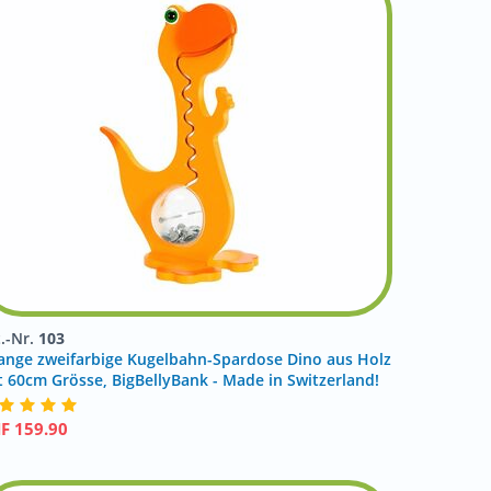
t.-Nr.
103
ange zweifarbige Kugelbahn-Spardose Dino aus Holz
t 60cm Grösse, BigBellyBank - Made in Switzerland!
HF
159.90