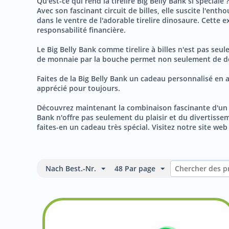
Qu'est-ce qui rend la tirelire Big Belly Bank si spécia
Avec son fascinant circuit de billes, elle suscite l'ent
dans le ventre de l'adorable tirelire dinosaure. Cette
responsabilité financière.
Le Big Belly Bank comme tirelire à billes n'est pas seul
de monnaie par la bouche permet non seulement de déve
Faites de la Big Belly Bank un cadeau personnalisé en a
apprécié pour toujours.
Découvrez maintenant la combinaison fascinante d'un cir
Bank n'offre pas seulement du plaisir et du divertisseme
faites-en un cadeau très spécial. Visitez notre site web
Nach Best.-Nr.
48 Par page