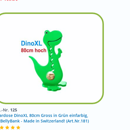
t.-Nr.
125
ardose DinoXL 80cm Gross in Grün einfarbig,
gBellyBank - Made in Switzerland! (Art.Nr.181)