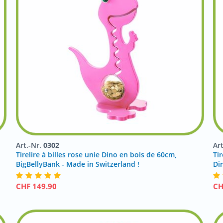
Art.-Nr.
0302
Ar
Tirelire à billes rose unie Dino en bois de 60cm,
Tir
BigBellyBank - Made in Switzerland !
Di
CHF
149.90
C