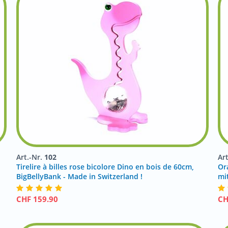
Art.-Nr.
102
Ar
Tirelire à billes rose bicolore Dino en bois de 60cm,
Or
BigBellyBank - Made in Switzerland !
mi
CHF
159.90
C