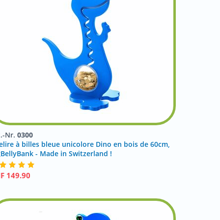
t.-Nr.
0300
elire à billes bleue unicolore Dino en bois de 60cm,
gBellyBank - Made in Switzerland !
HF
149.90