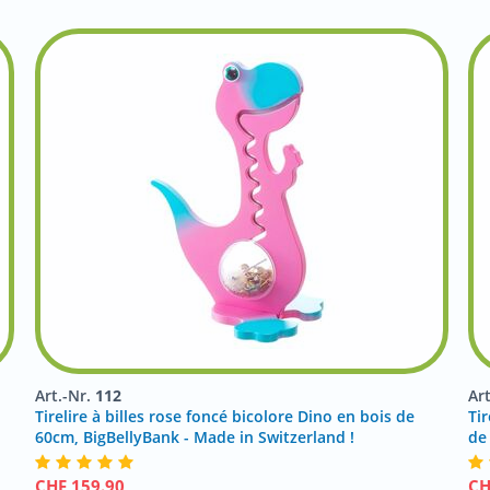
Art.-Nr.
112
Ar
Tirelire à billes rose foncé bicolore Dino en bois de
Ti
60cm, BigBellyBank - Made in Switzerland !
de
CHF
159.90
C