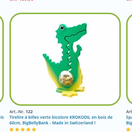
Art.-Nr.
122
Ar
is
Tirelire à billes verte bicolore KROKODIL en bois de
Sp
60cm, BigBellyBank - Made in Switzerland !
Bi