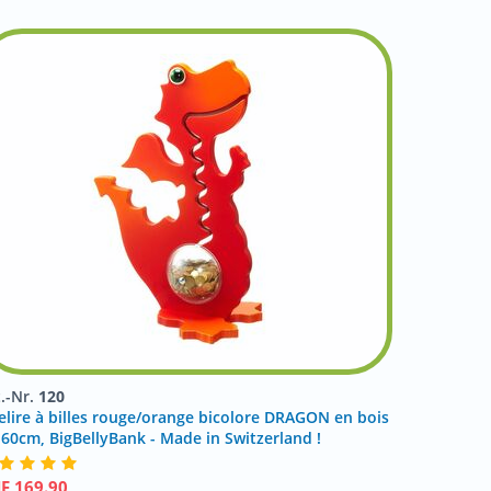
t.-Nr.
120
relire à billes rouge/orange bicolore DRAGON en bois
 60cm, BigBellyBank - Made in Switzerland !
HF
169.90