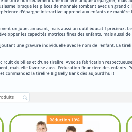
le ? Elle offre non seulement une manière unique d'épargner, mais 
housiasme lorsque les pièces de monnaie tombent avec un grand cliq
 expérience d'épargne interactive apprend aux enfants de manière 
ement un jouet amusant, mais aussi un outil éducatif précieux. Le 
lopper les capacités motrices fines des enfants, mais aussi de f
joutant une gravure individuelle avec le nom de l'enfant. La tirel
cuit de billes et d'une tirelire. Avec sa fabrication respectueuse
nt, mais elle favorise aussi l'éducation financière des enfants. Pe
 et commandez la tirelire Big Belly Bank dès aujourd'hui !
Réduction 19%