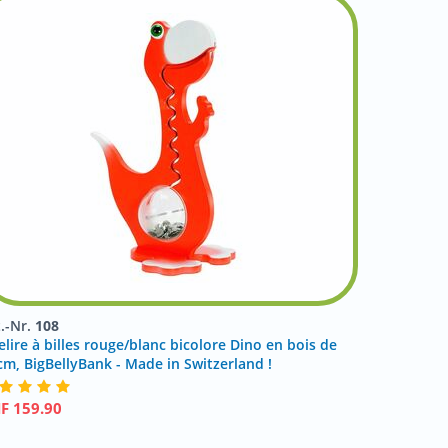
t.-Nr.
108
elire à billes rouge/blanc bicolore Dino en bois de
cm, BigBellyBank - Made in Switzerland !
HF
159.90