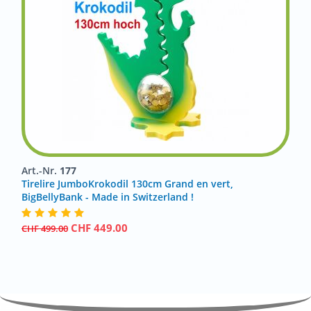
Art.-Nr.
177
Tirelire JumboKrokodil 130cm Grand en vert,
BigBellyBank - Made in Switzerland !
CHF
449.00
CHF
499.00