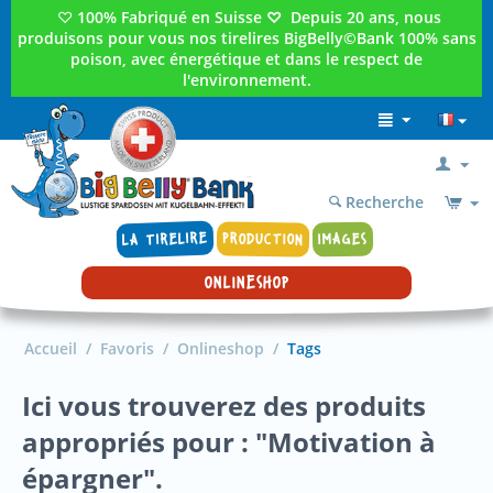
♡
100% Fabriqué en Suisse
♡
Depuis 20 ans, nous
produisons pour vous nos tirelires BigBelly©Bank 100% sans
poison, avec énergétique et dans le respect de
l'environnement.
Recherche
LA TIRELIRE
PRODUCTION
IMAGES
ONLINESHOP
Accueil
/
Favoris
/
Onlineshop
/
Tags
Ici vous trouverez des produits
appropriés pour : "Motivation à
épargner".