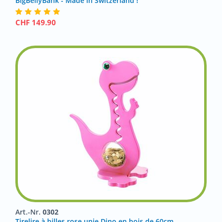
BigBellyBank - Made in Switzerland !
CHF
149.90
Art.-Nr.
0302
Tirelire à billes rose unie Dino en bois de 60cm,