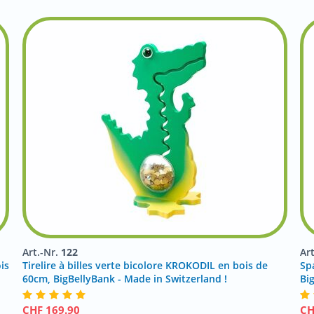
Art.-Nr.
122
Ar
is
Tirelire à billes verte bicolore KROKODIL en bois de
Sp
60cm, BigBellyBank - Made in Switzerland !
Bi
CHF
169.90
C