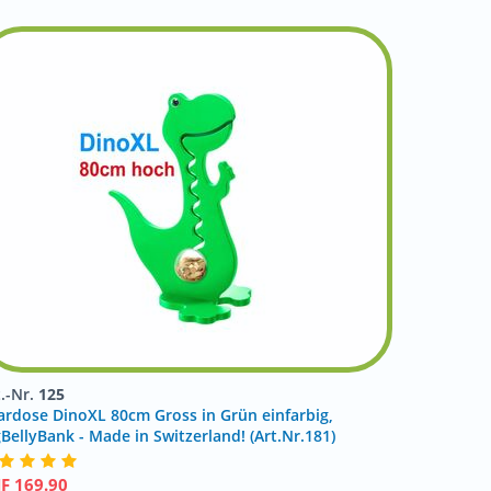
t.-Nr.
125
ardose DinoXL 80cm Gross in Grün einfarbig,
gBellyBank - Made in Switzerland! (Art.Nr.181)
HF
169.90