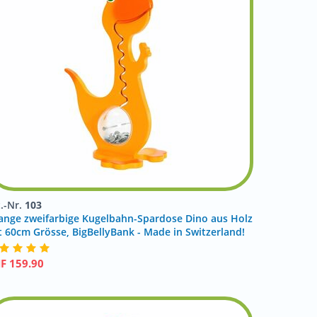
t.-Nr.
103
ange zweifarbige Kugelbahn-Spardose Dino aus Holz
t 60cm Grösse, BigBellyBank - Made in Switzerland!
HF
159.90