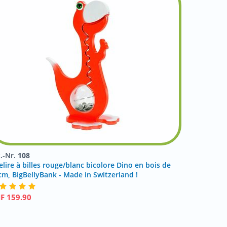
t.-Nr.
108
elire à billes rouge/blanc bicolore Dino en bois de
cm, BigBellyBank - Made in Switzerland !
HF
159.90