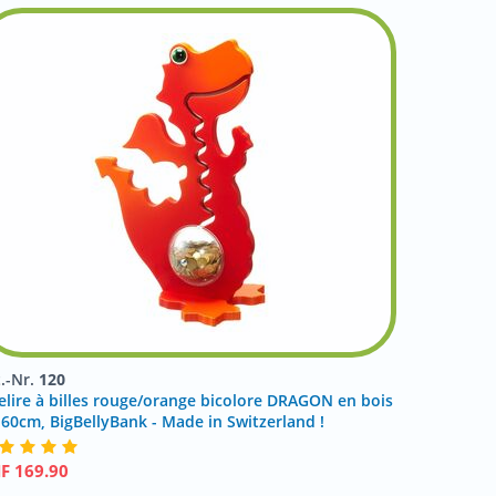
t.-Nr.
120
relire à billes rouge/orange bicolore DRAGON en bois
 60cm, BigBellyBank - Made in Switzerland !
HF
169.90