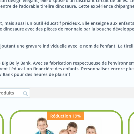
e son design élégant, elle dispose d'un fascinant circuit de billes
 ventre de l'adorable tirelire dinosaure. Cette expérience d'éparg
 mais aussi un outil éducatif précieux. Elle enseigne aux enfants
elire dinosaure avec des pièces de monnaie par la bouche développe
joutant une gravure individuelle avec le nom de l'enfant. La tirel
 Big Belly Bank. Avec sa fabrication respectueuse de l'environneme
nt l'éducation financière des enfants. Personnalisez encore plus l
y Bank pour des heures de plaisir !
Réduction 19%