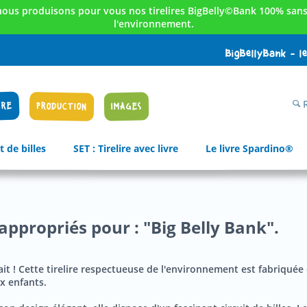
nous produisons pour vous nos tirelires BigBelly©Bank 100% sans 
l'environnement.
BigBellyBank - l
R
IRE
PRODUCTION
IMAGES
t de billes
SET : Tirelire avec livre
Le livre Spardino®
appropriés pour : "Big Belly Bank".
fait ! Cette tirelire respectueuse de l'environnement est fabriquée 
x enfants.