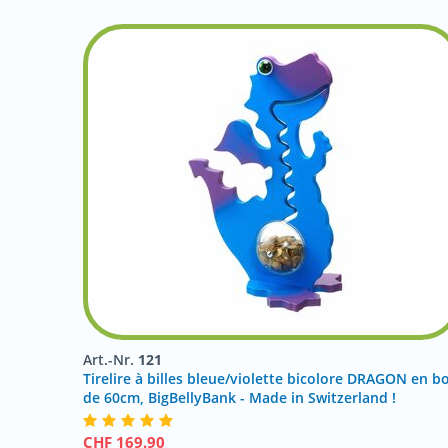
Art.-Nr.
121
Tirelire à billes bleue/violette bicolore DRAGON en bo
de 60cm, BigBellyBank - Made in Switzerland !
CHF
169.90