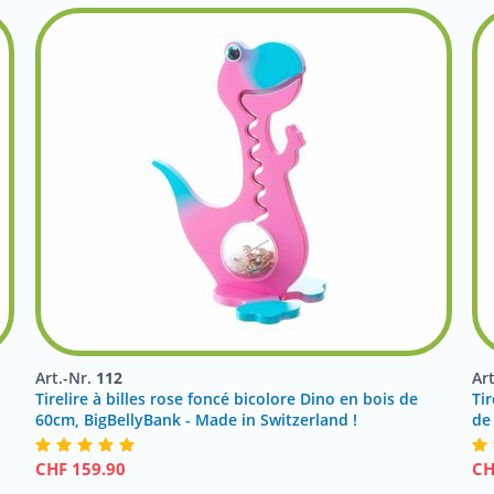
Art.-Nr.
112
Ar
Tirelire à billes rose foncé bicolore Dino en bois de
Ti
60cm, BigBellyBank - Made in Switzerland !
de
CHF
159.90
C