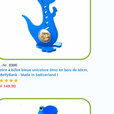
t.-Nr.
0300
elire à billes bleue unicolore Dino en bois de 60cm,
gBellyBank - Made in Switzerland !
HF
149.90