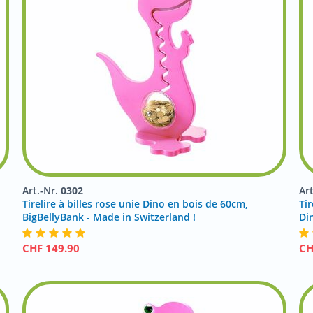
Art.-Nr.
0302
Ar
Tirelire à billes rose unie Dino en bois de 60cm,
Tir
BigBellyBank - Made in Switzerland !
Di
CHF
149.90
C