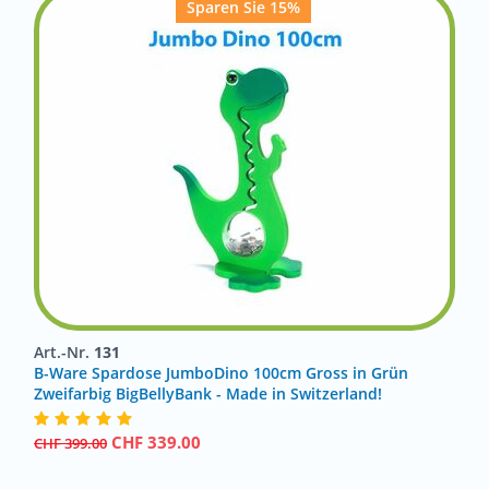
Sparen Sie 15%
Art.-Nr.
131
B-Ware Spardose JumboDino 100cm Gross in Grün
Zweifarbig BigBellyBank - Made in Switzerland!
CHF
339.00
CHF
399.00