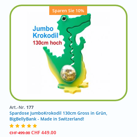
Sparen Sie 10%
Art.-Nr.
177
Spardose JumboKrokodil 130cm Gross in Grün,
BigBellyBank - Made in Switzerland!
CHF
449.00
CHF
499.00