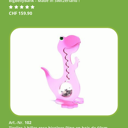
BigBellyBank - Made in Switzerland !
CHF
159.90
Art.-Nr.
102
Tirelire à billes rose bicolore Dino en bois de 60cm,