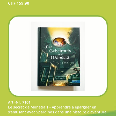
CHF
159.90
Art.-Nr.
7101
Le secret de Monetia 1 - Apprendre à épargner en
s'amusant avec Spardinos dans une histoire d'aventure