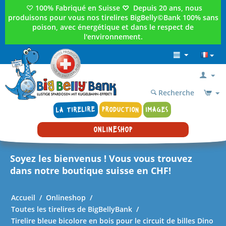
♡
100% Fabriqué en Suisse
♡
Depuis 20 ans, nous
produisons pour vous nos tirelires BigBelly©Bank 100% sans
poison, avec énergétique et dans le respect de
l'environnement.
Recherche
LA TIRELIRE
PRODUCTION
IMAGES
ONLINESHOP
Soyez les bienvenus ! Vous vous trouvez
dans notre boutique suisse en CHF!
Accueil
/
Onlineshop
/
Toutes les tirelires de BigBellyBank
/
Tirelire bleue bicolore en bois pour le circuit de billes Dino