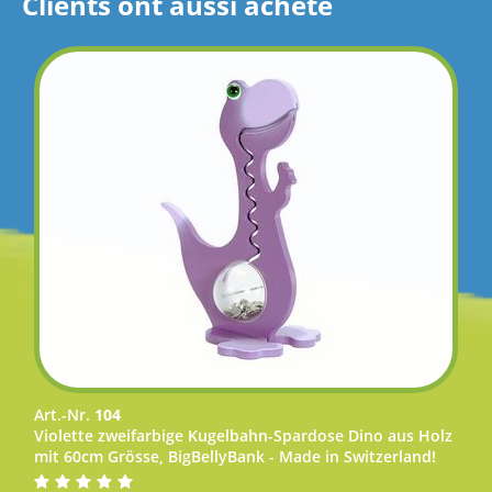
Clients ont aussi acheté
Art.-Nr.
104
Violette zweifarbige Kugelbahn-Spardose Dino aus Holz
mit 60cm Grösse, BigBellyBank - Made in Switzerland!