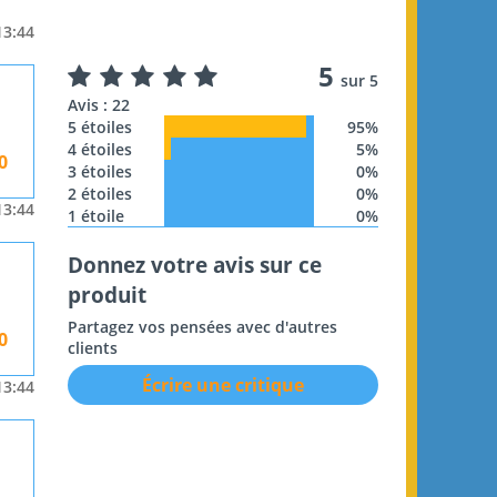
13:44
5
sur 5
Avis : 22
5 étoiles
95%
4 étoiles
5%
0
3 étoiles
0%
2 étoiles
0%
13:44
1 étoile
0%
Donnez votre avis sur ce
produit
Partagez vos pensées avec d'autres
0
clients
Écrire une critique
13:44