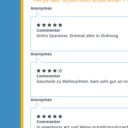
Trier par date : du plus récent au plus ancien
Anonymes
Commenter
Dritte Spardose. Dreimal alles in Ordnung
Anonymes
Commenter
Geschenk zu Weihnachten. Kam sehr gut an.\n
Anonymes
Commenter
in gewohnter Art und Weise erstellt/produziert