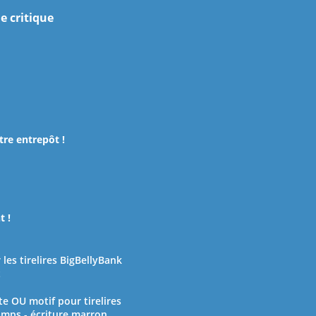
e critique
re entrepôt !
t !
les tirelires BigBellyBank
t
 OU motif pour tirelires
amps - écriture marron