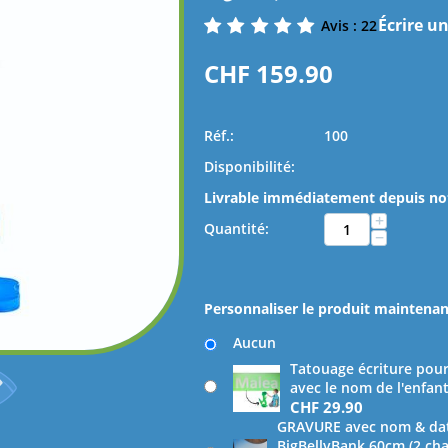
Écrire un
Avis : 22
CHF
159.90
Réf.:
100
Disponibilité:
Livrable immédiatement depuis not
+
Quantité:
−
Personnaliser le produit maintenan
Aucun
Tatouage écriture pour 
avec le nom de l'enfan
CHF
29.90
GRAVURE avec nom & date
BigBellyBank 60cm (2 ch