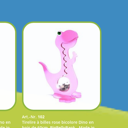
Art.-Nr.
102
ino en
Tirelire à billes rose bicolore Dino en
de in
bois de 60cm, BigBellyBank - Made in