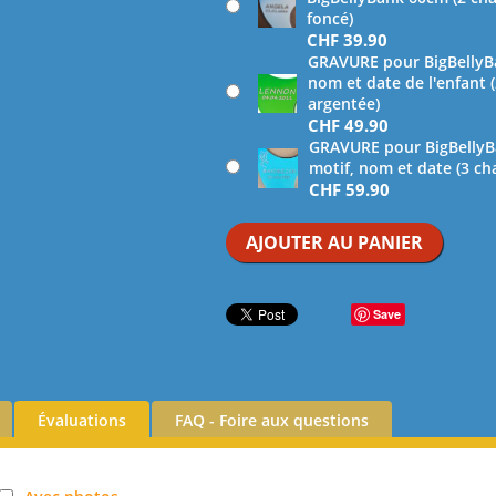
foncé)
CHF
39.90
GRAVURE pour BigBellyBa
nom et date de l'enfant 
argentée)
CHF
49.90
GRAVURE pour BigBellyBa
motif, nom et date (3 ch
CHF
59.90
AJOUTER AU PANIER
Save
Évaluations
FAQ - Foire aux questions