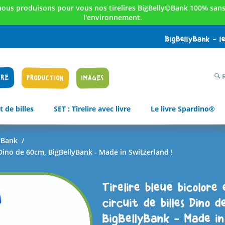
nous produisons pour vous nos tirelires BigBelly©Bank 100% sans 
l'environnement.
BigBellyBank - l
R
IRE
PRODUCTION
IMAGES
t de billes
SET : Tirelire avec livre
Le livre Spardino®
lyBank
/
s Dino de 60cm, BigBellyBank - Made in Switzerland !
Tirelire bleue bicolore 
circuit de billes Dino d
BigBellyBank - Made in