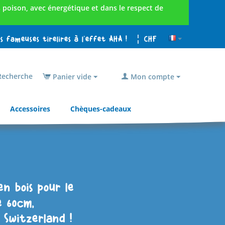
poison, avec énergétique et dans le respect de
es fameuses tirelires à l'effet AHA !
¦ CHF
echerche
Panier vide
Mon compte
Accessoires
Chèques-cadeaux
en bois pour le
e 60cm,
 Switzerland !