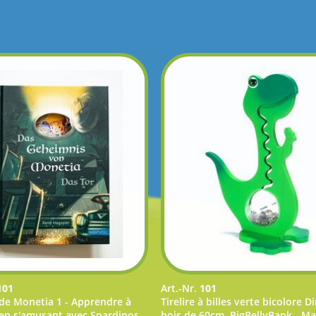
101
Art.-Nr.
101
 de Monetia 1 - Apprendre à
Tirelire à billes verte bicolore D
en s'amusant avec Spardinos
bois de 60cm, BigBellyBank - Ma