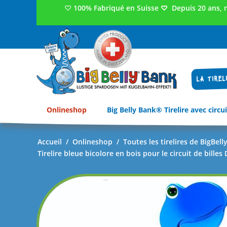
♡
100% Fabriqué en Suisse
♡
Depuis 20 ans, 
LA TIREL
Onlineshop
Big Belly Bank® Tirelire avec circui
Accueil
/
Onlineshop
/
Toutes les tirelires de BigBel
Tirelire bleue bicolore en bois pour le circuit de bille