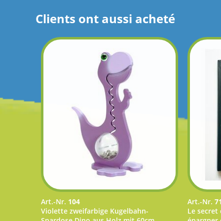
Clients ont aussi acheté
Art.-Nr.
104
Art.-Nr.
7
Violette zweifarbige Kugelbahn-
Le secret
Spardose Dino aus Holz mit 60cm
épargner 