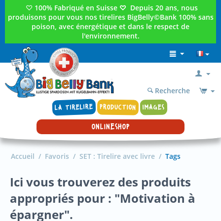
♡
100% Fabriqué en Suisse
♡
Depuis 20 ans, nous
produisons pour vous nos tirelires BigBelly©Bank 100% sans
poison, avec énergétique et dans le respect de
l'environnement.
Recherche
LA TIRELIRE
PRODUCTION
IMAGES
ONLINESHOP
Accueil
/
Favoris
/
SET : Tirelire avec livre
/
Tags
Ici vous trouverez des produits
appropriés pour : "Motivation à
épargner".