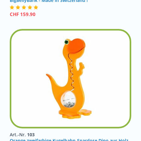
BigBellyBank - Made in Switzerland !
CHF
159.90
Art.-Nr.
103
Orange zweifarbige Kugelbahn-Spardose Dino aus Holz