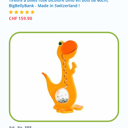
Tirelire à billes rose bicolore Dino en bois de 60cm,
BigBellyBank - Made in Switzerland !
CHF
159.90
Art.-Nr.
103