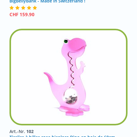
BigBellyBank - Made in Switzerland !
CHF
159.90
Art.-Nr.
102