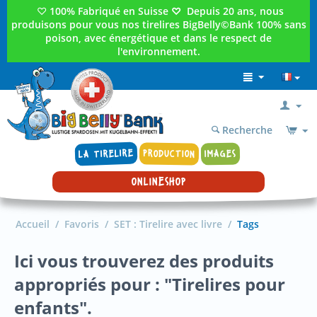
♡
100% Fabriqué en Suisse
♡
Depuis 20 ans, nous
produisons pour vous nos tirelires BigBelly©Bank 100% sans
poison, avec énergétique et dans le respect de
l'environnement.
Recherche
LA TIRELIRE
PRODUCTION
IMAGES
ONLINESHOP
Accueil
/
Favoris
/
SET : Tirelire avec livre
/
Tags
Ici vous trouverez des produits
appropriés pour : "Tirelires pour
enfants".