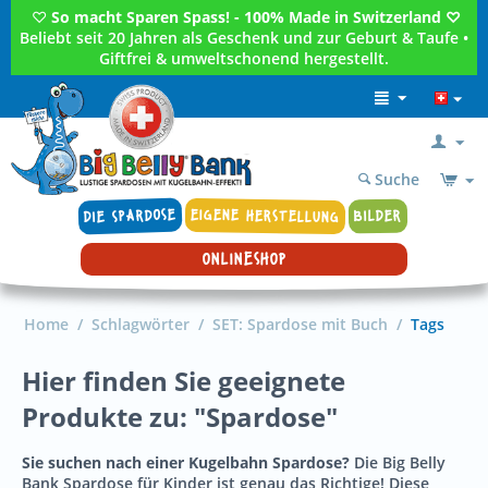
♡
So macht Sparen Spass! - 100% Made in Switzerland ♡
Beliebt seit 20 Jahren als Geschenk und zur Geburt & Taufe •
Giftfrei & umweltschonend hergestellt.
Suche
DIE SPARDOSE
EIGENE HERSTELLUNG
BILDER
ONLINESHOP
Home
/
Schlagwörter
/
SET: Spardose mit Buch
/
Tags
Hier finden Sie geeignete
Produkte zu: "Spardose"
Sie suchen nach einer Kugelbahn Spardose?
Die Big Belly
Bank Spardose für Kinder ist genau das Richtige! Diese