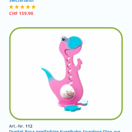
Switzerland!
CHF
159.90
Art.-Nr.
112
Dunkel-Rosa zweifarbige Kugelbahn-Spardose Dino aus