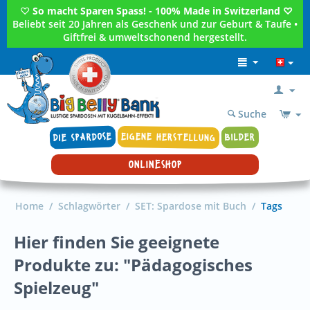
♡
So macht Sparen Spass! - 100% Made in Switzerland ♡
Beliebt seit 20 Jahren als Geschenk und zur Geburt & Taufe •
Giftfrei & umweltschonend hergestellt.
Suche
DIE SPARDOSE
EIGENE HERSTELLUNG
BILDER
ONLINESHOP
Home
/
Schlagwörter
/
SET: Spardose mit Buch
/
Tags
Hier finden Sie geeignete
Produkte zu: "Pädagogisches
Spielzeug"