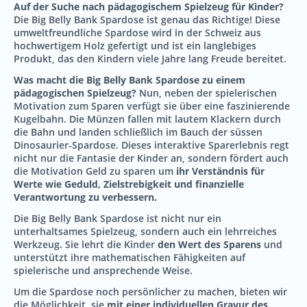
Auf der Suche nach pädagogischem Spielzeug für Kinder?
Die Big Belly Bank Spardose ist genau das Richtige! Diese
umweltfreundliche Spardose wird in der Schweiz aus
hochwertigem Holz gefertigt und ist ein langlebiges
Produkt, das den Kindern viele Jahre lang Freude bereitet.
Was macht die Big Belly Bank Spardose zu einem
pädagogischen Spielzeug?
Nun, neben der spielerischen
Motivation zum Sparen verfügt sie über eine faszinierende
Kugelbahn. Die Münzen fallen mit lautem Klackern durch
die Bahn und landen schließlich im Bauch der süssen
Dinosaurier-Spardose. Dieses interaktive Sparerlebnis regt
nicht nur die Fantasie der Kinder an, sondern fördert auch
die Motivation Geld zu sparen um
ihr Verständnis für
Werte wie Geduld, Zielstrebigkeit und finanzielle
Verantwortung zu verbessern.
Die Big Belly Bank Spardose ist nicht nur ein
unterhaltsames Spielzeug, sondern auch ein lehrreiches
Werkzeug. Sie lehrt die Kinder
den Wert des Sparens
und
unterstützt ihre mathematischen Fähigkeiten auf
spielerische und ansprechende Weise.
Um die Spardose noch persönlicher zu machen, bieten wir
die Möglichkeit, sie
mit einer individuellen Gravur des