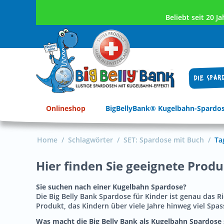
Beliebt seit 20 
DIE SPAR
Onlineshop
BigBellyBank® Kugelbahn-Spardo
Home
/
Schlagwörter
/
SET: Spardose mit Buch
/
Ta
Hier finden Sie geeignete Prod
Sie suchen nach einer Kugelbahn Spardose?
Die Big Belly Bank Spardose für Kinder ist genau das R
Produkt, das Kindern über viele Jahre hinweg viel Spass
Was macht die Big Belly Bank als Kugelbahn Spardose