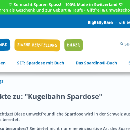
♡
So macht Sparen Spass! - 100% Made in Switzerland ♡
Jahren als Geschenk und zur Geburt & Taufe • Giftfrei & umweltscho
BigBellyBank - die 
Su
DOSE
EIGENE HERSTELLUNG
BILDER
sen
SET: Spardose mit Buch
Das Spardino®-Buch
gs
ukte zu: "Kugelbahn Spardose"
ichtige! Diese umweltfreundliche Spardose wird in der Schweiz au
 bereitet.
 so besonders?
Sie bietet nicht nur eine einzigartige Art des Spa