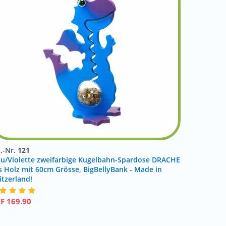
t.-Nr.
121
au/Violette zweifarbige Kugelbahn-Spardose DRACHE
s Holz mit 60cm Grösse, BigBellyBank - Made in
itzerland!
HF
169.90