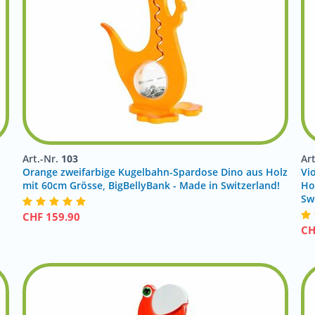
Art.-Nr.
103
Ar
Orange zweifarbige Kugelbahn-Spardose Dino aus Holz
Vi
!
mit 60cm Grösse, BigBellyBank - Made in Switzerland!
Ho
Sw
CHF
159.90
C