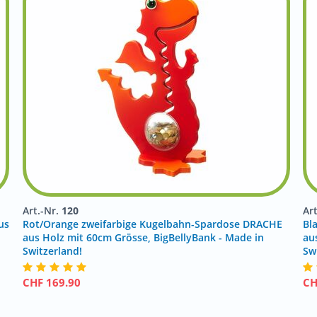
Art.-Nr.
120
Ar
us
Rot/Orange zweifarbige Kugelbahn-Spardose DRACHE
Bl
aus Holz mit 60cm Grösse, BigBellyBank - Made in
au
Switzerland!
Sw
CHF
169.90
C