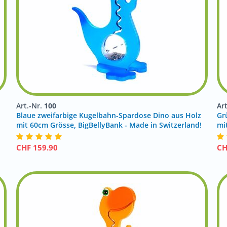
Art.-Nr.
100
Ar
Blaue zweifarbige Kugelbahn-Spardose Dino aus Holz
Gr
mit 60cm Grösse, BigBellyBank - Made in Switzerland!
mi
CHF
159.90
C