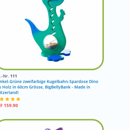
t.-Nr.
111
nkel-Grüne zweifarbige Kugelbahn-Spardose Dino
s Holz in 60cm Grösse, BigBellyBank - Made in
itzerland!
HF
159.90