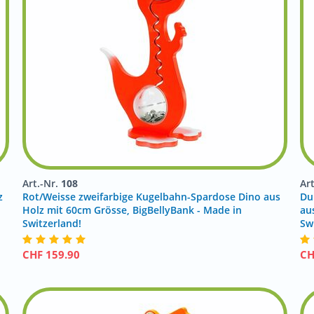
Art.-Nr.
108
Ar
z
Rot/Weisse zweifarbige Kugelbahn-Spardose Dino aus
Du
!
Holz mit 60cm Grösse, BigBellyBank - Made in
au
Switzerland!
Sw
CHF
159.90
C