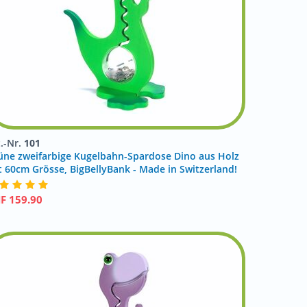
t.-Nr.
101
üne zweifarbige Kugelbahn-Spardose Dino aus Holz
t 60cm Grösse, BigBellyBank - Made in Switzerland!
HF
159.90