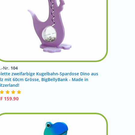
t.-Nr.
104
olette zweifarbige Kugelbahn-Spardose Dino aus
lz mit 60cm Grösse, BigBellyBank - Made in
itzerland!
HF
159.90