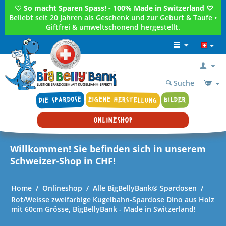
♡
So macht Sparen Spass! - 100% Made in Switzerland ♡
Beliebt seit 20 Jahren als Geschenk und zur Geburt & Taufe •
Giftfrei & umweltschonend hergestellt.
Suche
DIE SPARDOSE
EIGENE HERSTELLUNG
BILDER
ONLINESHOP
Willkommen! Sie befinden sich in unserem
Schweizer-Shop in CHF!
Home
/
Onlineshop
/
Alle BigBellyBank® Spardosen
/
Rot/Weisse zweifarbige Kugelbahn-Spardose Dino aus Holz
mit 60cm Grösse, BigBellyBank - Made in Switzerland!