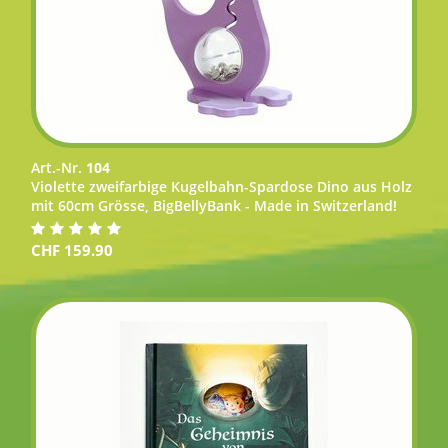
Art.-Nr.
104
Violette zweifarbige Kugelbahn-Spardose Dino aus Holz
mit 60cm Grösse, BigBellyBank - Made in Switzerland!
CHF
159.90