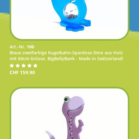
Art.-Nr.
100
Blaue zweifarbige Kugelbahn-Spardose Dino aus Holz
mit 60cm Grösse, BigBellyBank - Made in Switzerland!
CHF
159.90