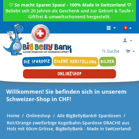
♡
So macht Sparen Spass! - 100% Made in Switzerland ♡
Beliebt seit 20 Jahren als Geschenk und zur Geburt & Taufe •
Giftfrei & umweltschonend hergestellt.
Suche
DIE SPARDOSE
EIGENE HERSTELLUNG
BILDER
ONLINESHOP
Willkommen! Sie befinden sich in unserem
Schweizer-Shop in CHF!
Home
/
Onlineshop
/
Alle BigBellyBank® Spardosen
/
Rot/Orange zweifarbige Kugelbahn-Spardose DRACHE aus
Holz mit 60cm Grösse, BigBellyBank - Made in Switzerland!