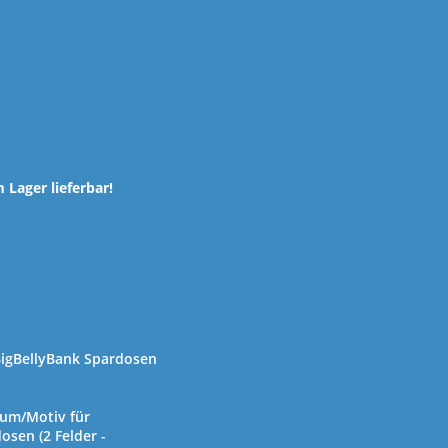
 Lager lieferbar!
 BigBellyBank Spardosen
um/Motiv für
sen (2 Felder -