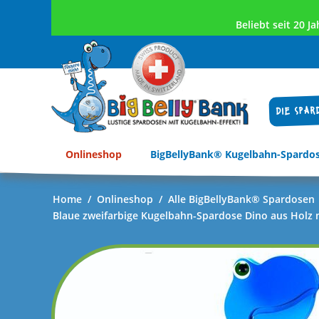
Beliebt seit 20 
DIE SPAR
Onlineshop
BigBellyBank® Kugelbahn-Spardo
Home
/
Onlineshop
/
Alle BigBellyBank® Spardosen
Blaue zweifarbige Kugelbahn-Spardose Dino aus Holz m