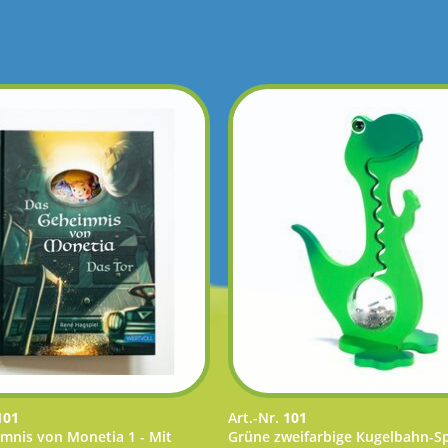
101
Art.-Nr.
101
mnis von Monetia 1 - Mit
Grüne zweifarbige Kugelbahn-S