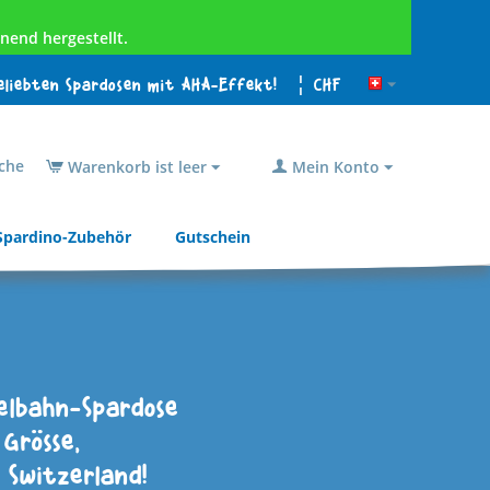
nend hergestellt.
beliebten Spardosen mit AHA-Effekt!
¦ CHF
che
Warenkorb ist leer
Mein Konto
Spardino-Zubehör
Gutschein
elbahn-Spardose
Grösse,
 Switzerland!