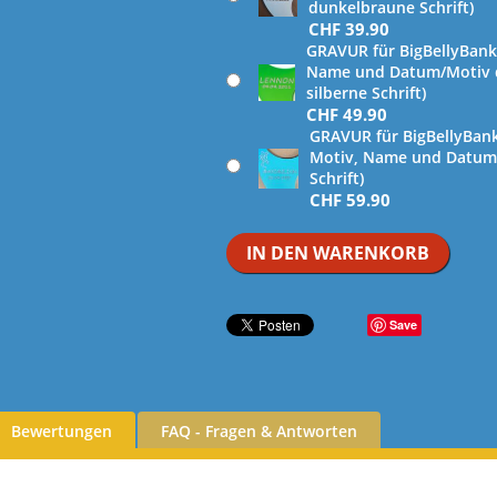
dunkelbraune Schrift)
CHF
39.90
GRAVUR für BigBellyBan
Name und Datum/Motiv de
silberne Schrift)
CHF
49.90
GRAVUR für BigBellyBan
Motiv, Name und Datum (
Schrift)
CHF
59.90
IN DEN WARENKORB
Save
Bewertungen
FAQ - Fragen & Antworten