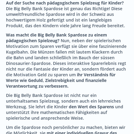
Auf der Suche nach pädagogischem Spielzeug für Kinder?
Die Big Belly Bank Spardose ist genau das Richtige! Diese
umweltfreundliche Spardose wird in der Schweiz aus
hochwertigem Holz gefertigt und ist ein langlebiges
Produkt, das den Kindern viele Jahre lang Freude bereitet.
Was macht die Big Belly Bank Spardose zu einem
pädagogischen Spielzeug?
Nun, neben der spielerischen
Motivation zum Sparen verfügt sie über eine faszinierende
Kugelbahn. Die Münzen fallen mit lautem Klackern durch
die Bahn und landen schließlich im Bauch der süssen
Dinosaurier-Spardose. Dieses interaktive Sparerlebnis regt
nicht nur die Fantasie der Kinder an, sondern fördert auch
die Motivation Geld zu sparen um
ihr Verständnis für
Werte wie Geduld, Zielstrebigkeit und finanzielle
Verantwortung zu verbessern.
Die Big Belly Bank Spardose ist nicht nur ein
unterhaltsames Spielzeug, sondern auch ein lehrreiches
Werkzeug. Sie lehrt die Kinder
den Wert des Sparens
und
unterstützt ihre mathematischen Fähigkeiten auf
spielerische und ansprechende Weise.
Um die Spardose noch persönlicher zu machen, bieten wir
die Möglichkeit, sie
mit einer individuellen Gravur des