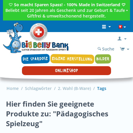
♡
So macht Sparen Spass! - 100% Made in Switzerland ♡
Beliebt seit 20 Jahren als Geschenk und zur Geburt & Taufe •
Giftfrei & umweltschonend hergestellt.
Suche
DIE SPARDOSE
EIGENE HERSTELLUNG
BILDER
ONLINESHOP
Home
/
Schlagwörter
/
2. Wahl (B-Ware)
/
Tags
Hier finden Sie geeignete
Produkte zu: "Pädagogisches
Spielzeug"