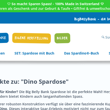
♡
So macht Sparen Spass! - 100% Made in Switzerland ♡
Jahren als Geschenk und zur Geburt & Taufe • Giftfrei & umweltscho
BigBellyBank - die 
Su
DOSE
EIGENE HERSTELLUNG
BILDER
sen
SET: Spardose mit Buch
Das Spardino®-Buch
ukte zu: "Dino Spardose"
für Kinder?
Die Big Belly Bank Spardose ist die perfekte Wahl! He
ondern bietet Kindern auch langanhaltenden Spass.
rer robusten Konstruktion verfügt sie über eine faszinierende K
Dino
. Dieses interaktive Spar-Erlebnis motiviert nicht nur zum Sp