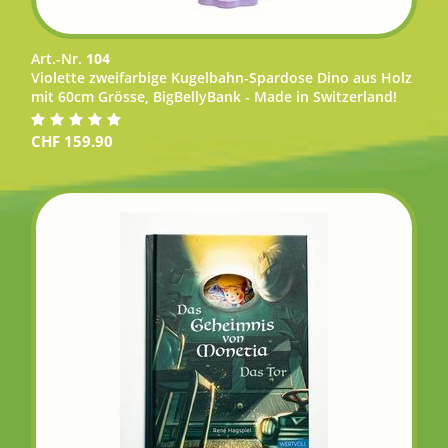
Art.-Nr.
104
Violette zweifarbige Kugelbahn-Spardose Dino aus Holz
mit 60cm Grösse, BigBellyBank - Made in Switzerland!
CHF
159.90