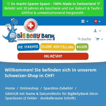
♡
So macht Sparen Spass! - 100% Made in Switzerland ♡
Beliebt seit 20 Jahren als Geschenk und zur Geburt & Taufe •
Giftfrei & umweltschonend hergestellt.
Suche
DIE SPARDOSE
EIGENE HERSTELLUNG
BILDER
ONLINESHOP
Willkommen! Sie befinden sich in unserem
Schweizer-Shop in CHF!
Home
/
Onlineshop
/
Spardino-Zubehör
/
GRAVUR mit Name & Datum/Motiv für BigBellyBank 60cm
Spardosen (2 Felder - dunkelbraune Schrift)