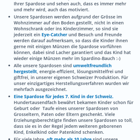
Ihrer Spardose und sehen auch, dass es immer mehr
und mehr wird, auch das motiviert.
Unsere Spardosen werden aufgrund der Grösse im
Wohnzimmer auf den Boden gestellt, nicht in einen
Wohnschrank oder ins Kinderzimmer, so sind sie
jederzeit ein
Eye-Catcher
und Besuch und Freunde
werden darauf aufmerksam, so dass die Kinder ihnen
gerne mit einigen Münzen die Spardose vorführen
können, dabei sind Lacher garantiert und das Kind hat
wieder einige Münzen mehr im Spardino-Bauch :-)
Alle unsere Spardosen sind
umweltfreundlich
hergestellt
, energie-effizient, lösungsmittelfrei und
giftfrei, in unserer eigenen Schweizer Produktion. Für
unser einzigartiges Herstellungsverfahren wurden wir
mehrfach ausgezeichnet.
Eine Spardose für jedes 7. Kind in der Schweiz.
Hundertausendfach bewährt bekamen Kinder schon für
Geburt oder Taufe eines unserer Spardosen von
Grosseltern, Paten oder Eltern geschenkt. Viele
Erziehungsberechtigte finden unsere Spardosen so toll,
dass sie es in der Regel jedem weiteren geborenen
Kind, Enkelkind oder Patenkind schenken.
Für viele Jahre,
oft mehr als 10 Jahre
sind unsere