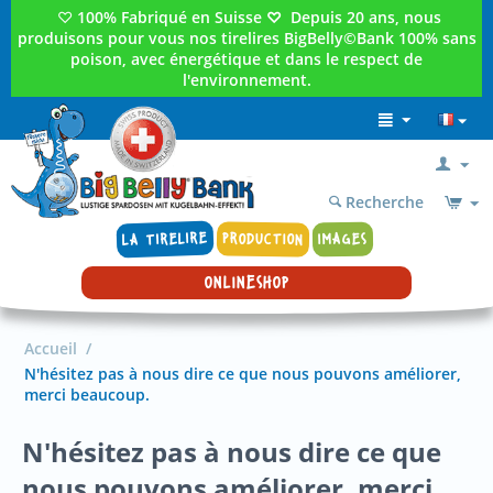
♡
100% Fabriqué en Suisse
♡
Depuis 20 ans, nous
produisons pour vous nos tirelires BigBelly©Bank 100% sans
poison, avec énergétique et dans le respect de
l'environnement.
Recherche
LA TIRELIRE
PRODUCTION
IMAGES
ONLINESHOP
Accueil
/
N'hésitez pas à nous dire ce que nous pouvons améliorer,
merci beaucoup.
N'hésitez pas à nous dire ce que
nous pouvons améliorer, merci